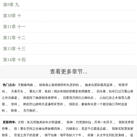
第9章 九
第10章 十
第11章 十一
第12章 十二
第13章 十三
第14章 十四
查看更多章节...
、
、
、
热门点击:
天鹅奏鸣曲
错将真心落梧桐宋时礼苏韵怡
她来自星际最高监狱
暗香浮
、
、
、
动
天幕尽头
重生八零，爸妈！我自有我的荣耀姜老师魏杳
回头看，轻舟已过万重山蒋
、
、
、
之舟沈傲凝
彻底毁了她唐朝淮唐梦绮
旧爱泯灭程衍之柳欣欣
心似已灰之木项雪儿鹿
、
、
、
鹿
异间
鹤别空山踏明月孟谦荀宋雪诗
我死后，爹娘和夫君一个都没疯江寻时连道
、
、
、
秋
暗香
无可救药
、
、
更新榜单:
大明：朱元璋胞弟弥补大明遗憾
斩神：代理酒剑仙，开局一剑开天
我和灵界那
、
、
、
些事
惊！重生空间之在修仙界纵横四海
闪婚老公，竟是千亿霸道总裁
我靠买彩票发家
、
、
、
、
致富
官道之庶子的逆袭
镇守仙秦：地牢吞妖六十年
前秦：从太学生到乱世枭雄
徒