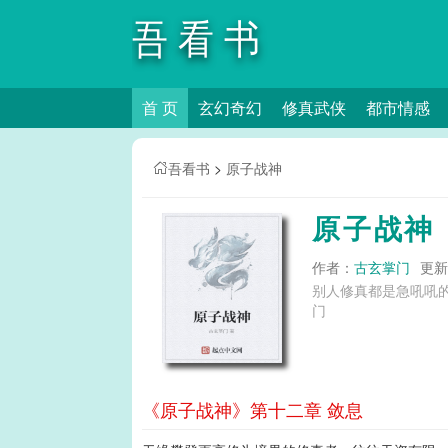
吾看书
首 页
玄幻奇幻
修真武侠
都市情感
吾看书
>
原子战神
原子战神
作者：
古玄掌门
更新时
别人修真都是急吼吼的提升修为，他却基
门
《原子战神》第十二章 敛息