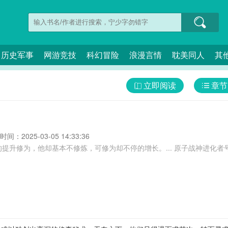
历史军事
网游竞技
科幻冒险
浪漫言情
耽美同人
其
立即阅读
章节
间：2025-03-05 14:33:36
本不修炼，可修为却不停的增长。... 原子战神进化者号,原子战士,原子战斗,原子战争领主,古玄掌