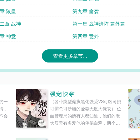
章 狼皇
第九章 偷袭
二章 战神
第一集 战神遗阵 篇外篇
章 神意
第四章 意外
查看更多章节...
强宠[快穿]
的一
（各种类型偏执黑化强受VS可凶可奶
情，
可霸总可沙雕的爱妻无度大佬攻） 位
不会
面管理局的所有人都知道，他们的老
大辰天有多爱他的伴侣白溯，两个人
费尽千辛万苦才如愿以偿在一起。 可
蜜月前夕，位面管理局却再次遭袭。