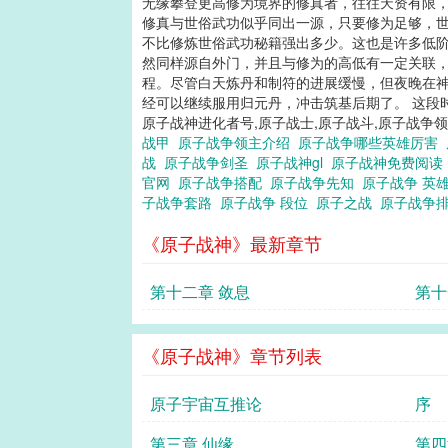
无缘攀登更高修为境界的修真者，往往天资有限，
修真与世俗武功似乎同出一源，只要修为足够，
不比修炼世俗武功秘籍强出多少。这也是许多低阶
然同样源自外门，并且与修为的高低有一定关联，
程。尽管白天炼丹和制符的进展缓慢，但夜晚在
经可以继续服用归元丹，冲击筑基后期了。 这段
原子战神进化者号,原子战士,原子战斗,原子战争领
战甲
原子战争领主介绍
原子战争哪些英雄厉害
战
原子战争剑圣
原子战神gl
原子战神免费阅
官网
原子战争搭配
原子战争先知
原子战争 英
子战争套路
原子战争 段位
原子之战
原子战争
《原子战神》最新章节
第十二章 敛息
第十
《原子战神》章节列表
原子宇宙互推论
序
第三章 仙缘
第四