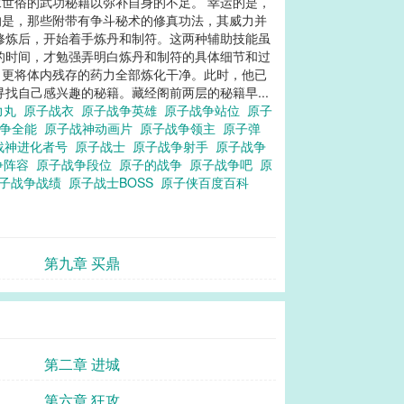
世俗的武功秘籍以弥补自身的不足。 幸运的是，
的是，那些附带有争斗秘术的修真功法，其威力并
修炼后，开始着手炼丹和制符。这两种辅助技能虽
的时间，才勉强弄明白炼丹和制符的具体细节和过
，更将体内残存的药力全部炼化干净。此时，他已
找自己感兴趣的秘籍。藏经阁前两层的秘籍早...
力丸
原子战衣
原子战争英雄
原子战争站位
原子
战争全能
原子战神动画片
原子战争领主
原子弹
战神进化者号
原子战士
原子战争射手
原子战争
争阵容
原子战争段位
原子的战争
原子战争吧
原
子战争战绩
原子战士BOSS
原子侠百度百科
第九章 买鼎
第二章 进城
第六章 狂攻