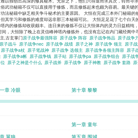
难以独创出高深的修真秘术。无奈之下，他们只得退而求其次，转而寻求
世俗武功秘籍不仅可以直接用于修炼，而且修炼起来也颇为容易。最关键
功法秘籍中缺乏相关争斗秘术的主要原因。 大恒在完成三本外门秘籍的
但其学习和修炼的难度却远非那三本秘籍可比。 大恒足足花了七个白天
神塔内的修炼却收获颇丰。连日来的修炼不仅让大恒体内的灵力日益精纯
时间，大恒除了晚上在灵信峰神塔内修炼外，也没有忘记在内门藏经阁中寻
主,古玄掌门
原子战争最强阵容
原子战争 阵容
原子战争饰品
原子战争
原子战斗
原子战争nec
原子战争 战绩
原子之神
原子战争 领主
原子
读
原子战争a杖
原子笔战神
原子战争 选领主
原子战争各领主阵容
原子
雄
原子战争a帐
原子战争钱
原子站
原子战争pa
原子战争组合
原子战
排位
原子之神是个什么
原子战斧
原子战争
原子神教
原子战争 套路
原
一章 冷眼
第十章 黎黎
第一章 童年
章 翼狼
第五章 围城