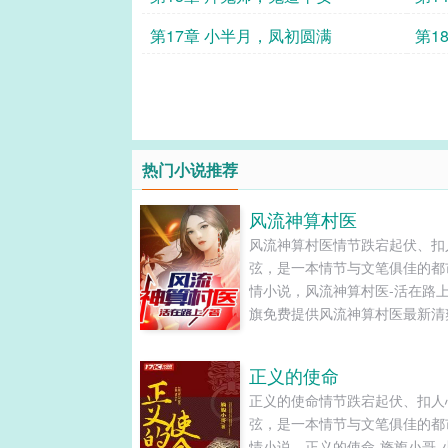
第17章 小半月，凤初圆满
第1
热门小说推荐
风流神算村医
风流神算村医情节跌宕起伏、扣
弦，是一本情节与文笔俱佳的都
情小说，风流神算村医-活在路上
旗免费提供风流神算村医最新清
净的文字章节在线阅读和TXT下载
正义的使命
正义的使命情节跌宕起伏、扣人
弦，是一本情节与文笔俱佳的都
情小说，正义的使命-旖旎小哥-