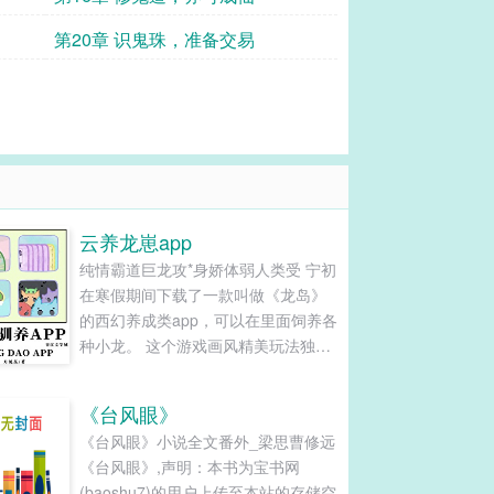
第20章 识鬼珠，准备交易
云养龙崽app
纯情霸道巨龙攻*身娇体弱人类受 宁初
在寒假期间下载了一款叫做《龙岛》
的西幻养成类app，可以在里面饲养各
种小龙。 这个游戏画风精美玩法独
特，小龙崽超可爱超会卖萌，宁初很
快上头，疯狂氪金养了十几只小龙
《台风眼》
崽。 小龙崽们性格不一，喜好也各不
《台风眼》小说全文番外_梁思曹修远
相同，宁初每天起早贪黑，打猎做
《台风眼》,声明：本书为宝书网
饭，砍树建屋子，给小龙崽们缝制衣
(baoshu7)的用户上传至本站的存储空