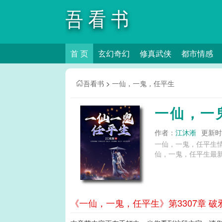
吾看书
首 页
玄幻奇幻
修真武侠
都市情感
吾看书
>
一仙，一鬼，任平生
一仙，一
作者：
江沐淅
更新时间
一仙，一鬼，任平生
仙，一鬼，任平生最新
《一仙，一鬼，任平生》第3307章 