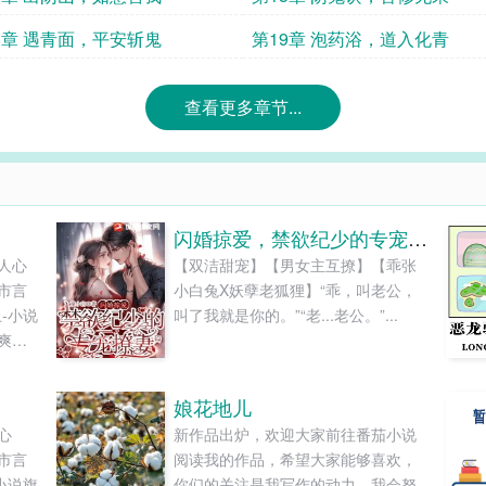
8章 遇青面，平安斩鬼
第19章 泡药浴，道入化青
查看更多章节...
闪婚掠爱，禁欲纪少的专宠撩妻
人心
【双洁甜宠】【男女主互撩】【乖张
市言
小白兔X妖孽老狐狸】“乖，叫老公，
-小说
叫了我就是你的。”“老...老公。”...
爽干
。...
娘花地儿
心
新作品出炉，欢迎大家前往番茄小说
市言
阅读我的作品，希望大家能够喜欢，
小说旗
你们的关注是我写作的动力，我会努