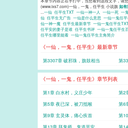
本章节内容正在手打中，当您看到这段文字，请
(www.ixs7.com)一仙，一鬼，任平生 小说旗
如有
...
一仙
任平生TXT
一仙一神一人
一仙一死
一
仙
任平生无广告
一仙是什么意思
一仙一鬼任
仙一神一魔
任平生最新章节
一仙一鬼任平生TX
任平安的妻子是谁
任平生书评
一仙一鬼任平生
任平生哪里能看
一仙一鬼任平生主角简介
《一仙，一鬼，任平生》最新章节
第3307章 破邪珠，旗鼓相当
第3
《一仙，一鬼，任平生》章节列表
第1章 白水村，义庄少年
第2
第5章 夜已深，被刀抵喉
第6
第9章 玄灵体，痛心疾首
第1
第13章 拜鬼师，鬼道平安
第1