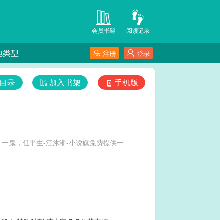
会员书架
阅读记录
他类型
注册
登录
目录
加入书架
手机版
一鬼，任平生-江沐淅-小说旗免费提供一