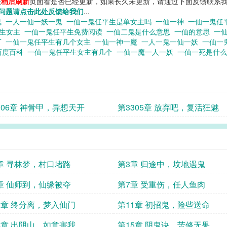
您
稍后刷新
页面看是否已经更新，如果长久未更新，请通过下面反馈联系我
问题请点击此处反馈给我们
...
鬼
一人一仙一妖一鬼
一仙一鬼任平生是单女主吗
一仙一神
一仙一鬼任
平生女主
一仙一鬼任平生免费阅读
一仙二鬼是什么意思
一仙的意思
一
T
一仙一鬼任平生有几个女主
一仙一神一魔
一人一鬼一仙一妖
一仙一
百度百科
一仙一鬼任平生女主有几个
一仙一魔一人一妖
一仙一死是什
306章 神骨甲，异想天开
第3305章 放弃吧，复活狂魅
章 寻林梦，村口堵路
第3章 归途中，坟地遇鬼
章 仙师到，仙缘被夺
第7章 受重伤，任人鱼肉
0章 终分离，梦入仙门
第11章 初招鬼，险些送命
4章 出阴山，如意害我
第15章 阴鬼诀，苦修无果