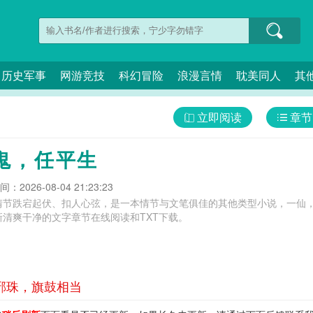
历史军事
网游竞技
科幻冒险
浪漫言情
耽美同人
其
立即阅读
章节
鬼，任平生
：2026-08-04 21:23:23
情节跌宕起伏、扣人心弦，是一本情节与文笔俱佳的其他类型小说，一仙，
清爽干净的文字章节在线阅读和TXT下载。
破邪珠，旗鼓相当