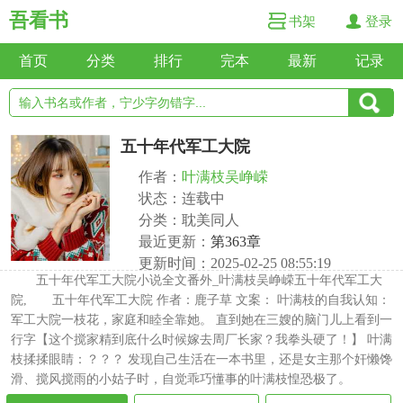
吾看书
书架
登录
首页
分类
排行
完本
最新
记录
五十年代军工大院
作者：
叶满枝吴峥嵘
状态：连载中
分类：耽美同人
最近更新：
第363章
更新时间：2025-02-25 08:55:19
五十年代军工大院小说全文番外_叶满枝吴峥嵘五十年代军工大
院, 五十年代军工大院 作者：鹿子草 文案： 叶满枝的自我认知：
军工大院一枝花，家庭和睦全靠她。 直到她在三嫂的脑门儿上看到一
行字【这个搅家精到底什么时候嫁去周厂长家？我拳头硬了！】 叶满
枝揉揉眼睛：？？？ 发现自己生活在一本书里，还是女主那个奸懒馋
滑、搅风搅雨的小姑子时，自觉乖巧懂事的叶满枝惶恐极了。