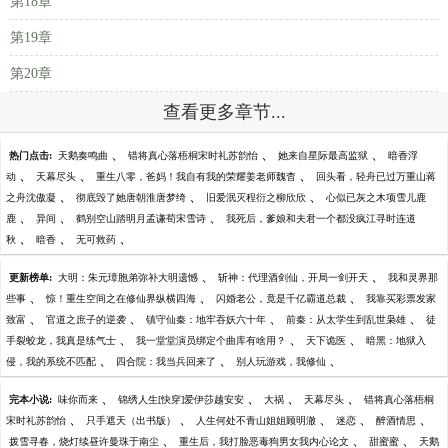
第18章
第19章
第20章
查看更多章节...
、
、
、
热门点击:
天鹅奏鸣曲
错将真心落梧桐宋时礼苏韵怡
她来自星际最高监狱
暗香浮
、
、
、
动
天幕尽头
重生八零，爸妈！我自有我的荣耀姜老师魏杳
回头看，轻舟已过万重山蒋
、
、
、
之舟沈傲凝
彻底毁了她唐朝淮唐梦绮
旧爱泯灭程衍之柳欣欣
心似已灰之木项雪儿鹿
、
、
、
鹿
异间
鹤别空山踏明月孟谦荀宋雪诗
我死后，爹娘和夫君一个都没疯江寻时连道
、
、
、
秋
暗香
无可救药
、
、
更新榜单:
大明：朱元璋胞弟弥补大明遗憾
斩神：代理酒剑仙，开局一剑开天
我和灵界那
、
、
、
些事
惊！重生空间之在修仙界纵横四海
闪婚老公，竟是千亿霸道总裁
我靠买彩票发家
、
、
、
、
致富
官道之庶子的逆袭
镇守仙秦：地牢吞妖六十年
前秦：从太学生到乱世枭雄
徒
、
、
、
手裂蛟龙，我真是练气士
我一堂堂演员绑定个曲库有啥用？
天下诡医
暗黑：地狱入
、
、
、
侵，我的系统不匹配
四合院：我当兵回来了
别人玩游戏，我修仙
、
、
、
、
完本小说:
味你而来
锦绣人生[快穿]爱伊莎越安安
大祸
天幕尽头
错将真心落梧桐
、
、
、
、
、
宋时礼苏韵怡
只手遮天（出书版）
人生何处不青山姐姐顾明澈
迷恋
醉酒情思
、
、
、
拨雪寻春，烧灯续昼许曼珠于南尘
重生后，我打脸恶毒狗男女我内心论文
甜蜜蜜
天鹅