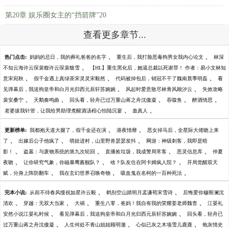
第20章 娱乐圈女主的“挡箭牌”20
查看更多章节...
、
、
热门点击:
妈妈的忌日，我的葬礼爸爸的名字
重生后，我打脸恶毒狗男女我内心论文
林深
、
不知云海许云琛裴馥许云琛裴馥雪
【HL】重生黑化后，她逼总裁以死谢罪！ 作者：易小文林知
、
、
、
意宋宛秋
假千金遇上真绿茶宋灵灵宋毅然
代码被掉包后，销冠不干了魏南晨季明磊
看
、
、
见弹幕后，我送狗皇帝和白月光归西元辰轩苏婉婉
风起时爱意散尽林青风顾汐云
失效攻略
、
、
、
、
、
裴安桑宁
天鹅奏鸣曲
回头看，轻舟已过万重山蒋之舟沈傲凝
吞噬鱼
醉酒情思
、
、
老婆拔我针管，让我给男助理煮醒酒汤程心怡陆沉宴
蛊真人
、
、
更新榜单:
我都抱天道大腿了，假千金还在演
港夜情靡
恶女掉马后，全星际大佬吻上来
、
、
、
了
出嫁后公子他疯了
萌娃进村，山里野兽瑟瑟发抖
网游：神级刺客，我即是暗
、
、
、
、
影！
盗墓：与废物系统的第九次轮回
直播捡垃圾，我成警局常客
恶灵信息库
仲夏
、
、
、
夜吻
让你研究气象，你磁暴鹰酱舰队？
啥？队友住在阿卡姆疯人院？
开局觉醒双天
、
、
、
赋，分身上阵防翻车
我在玄幻世界召唤奇物
吸血鬼在名柯的一百种死法
、
、
完本小说:
从前不待春风慢祝如星许云毅
鹤别空山踏明月孟谦荀宋雪诗
后悔爱你穆斯澜沈
、
、
、
、
清欢
穿越：无双大当家
大祸
重生八零，爸妈！我自有我的荣耀姜老师魏杳
江晏礼
、
、
安然小说江晏礼时候
看见弹幕后，我送狗皇帝和白月光归西元辰轩苏婉婉
回头看，轻舟已
、
、
、
过万重山蒋之舟沈傲凝
人生何处不青山姐姐顾明澈
心似已灰之木项雪儿鹿鹿
炮灰情史