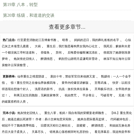
第19章 八本，转型
第20章 练级，和道道的交谈
查看更多章节...
、
、
、
热门点击:
行至爱意消散处江言傅秦书雅
暗香
妈妈的忌日，我的葬礼爸爸的名字
心似
、
、
、
已灰之木项雪儿鹿鹿
大祸
重生后，我打脸恶毒狗男女我内心论文
我死后，爹娘和夫君
、
、
、
、
一个都没疯江寻时连道秋
吞噬鱼
异间
后悔爱你穆斯澜沈清欢
彻底毁了她唐朝淮唐
、
、
、
、
梦绮
炮灰情史旧情人
醉酒情思
鹤别空山踏明月孟谦荀宋雪诗
林深不知云海许云琛
、
裴馥许云琛裴馥雪
、
、
更新榜单:
仙帝重生之维度阴谋
寡妇十年，禁欲军官归来他撩又宠
甄嬛传：一人一个金手
、
、
、
、
指
惊！重生空间之在修仙界纵横四海
黄帝内经爆笑讲解版
至尊武魂
快穿：以前没
、
、
、
得选现在想做个好人
浅星语的新书
抗战：旅长快来拉装备
开局极乐功法，女帝跪求放
、
、
、
、
、
过！
和离王妃生四胞胎，无嗣皇家馋哭
祝由禁咒
平步青云
丐破苍穹
见诡！我
、
的破案搭档非人类
、
、
完本小说:
炮灰情史旧情人
重生八零，爸妈！我自有我的荣耀姜老师魏杳
【HL】重生黑化
、
、
后，她逼总裁以死谢罪！ 作者：易小文林知意宋宛秋
她来自星际最高监狱
代码被掉包后，
、
、
、
、
销冠不干了魏南晨季明磊
旧爱泯灭程衍之柳欣欣
甜蜜蜜
醉酒情思
和姐姐互换化兽
、
、
、
丹后大皇子柔美人
天幕尽头
错将真心落梧桐宋时礼苏韵怡
看见弹幕后，我送狗皇帝和