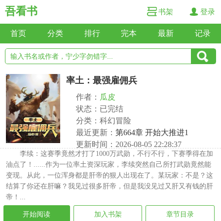
吾看书
书架
登录
首页
分类
排行
完本
最新
记录
率土：最强雇佣兵
作者：
瓜皮
状态：已完结
分类：科幻冒险
最近更新：
第664章 开始大推进1
更新时间：2026-08-05 22:28:37
李续：这赛季竟然才打了1000万武勋，不行不行，下赛季得在加
油点了！......作为一位率土资深玩家，李续突然自己所打武勋竟然能
变现。从此，一位浑身都是肝帝的狠人出现在了。某玩家：不是？这
结算了你还在肝嘛？我见过很多肝帝，但是我没见过又肝又有钱的肝
帝！...
开始阅读
加入书架
章节目录