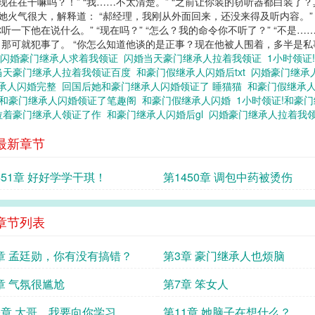
申总现在在干嘛吗？！” “我……不太清楚。” “之前让你装的窃听器都白装
火气很大，解释道： “郝经理，我刚从外面回来，还没来得及听内容。” “
一下他在说什么。” “现在吗？” “怎么？我的命令你不听了？” “不是…
那可就犯事了。 “你怎么知道他谈的是正事？现在他被人围着，多半是
天闪婚豪门继承人求着我领证
闪婚当天豪门继承人拉着我领证
1小时领证
当天豪门继承人拉着我领证百度
和豪门假继承人闪婚后txt
闪婚豪门继承
继承人闪婚完整
回国后她和豪门继承人闪婚领证了 睡猫猫
和豪门假继承人
和豪门继承人闪婚领证了笔趣阁
和豪门假继承人闪婚
1小时领证!和豪
拉着豪门继承人领证了作
和豪门继承人闪婚后gl
闪婚豪门继承人拉着我
最新章节
451章 好好学学干琪！
第1450章 调包中药被烫伤
章节列表
章 孟廷勋，你有没有搞错？
第3章 豪门继承人也烦脑
章 气氛很尴尬
第7章 笨女人
0章 大哥，我要向你学习
第11章 她脑子在想什么？