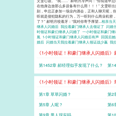
文雯心虚。 “我……” 郝明月冷声问：“你知道
在他身边放那么多设备有什么用！！！” 文雯听出她
刻，申总正参加一场业内酒会，正和人聊天呢，你听
听就是侵犯隐私的行为，万一听到什么商业机密，
了？” 郝明月咬着牙：“我对你寄予厚望...
相亲当
继承人闪婚后
我拉着豪门继承人去领证了
闪婚
时领证和豪们继承人闪婚了
一小时领证和豪门
胤
1小时领证和豪门继承人闪婚后有声
回国后她
婚后
闪婚当天我拉着豪门继承人领证战少嬴
我
《1小时领证！和豪门继承人闪婚后》
第1452章 郝经理似乎发现了什么？
第1
《1小时领证！和豪门继承人闪婚后》
第1章 草草闪婚？
第2
第5章 人呢？
第6
第9章 男人现实吗
第1