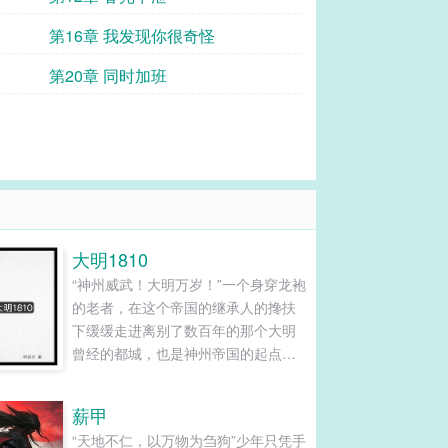
第16章 我发现你很奇怪
第20章 同时加班
大明1810
“神州威武！大明万岁！”一个身穿龙袍
的老者，在这个帝国的继承人的搀扶
下缓缓走进离别了数百年的那个大明
曾经的都城，也是神州帝国的起点，
北京城“父皇，你完成了你完成了我们
的梦想，大明回来了”太子说道“云儿，
薪甲
父皇老了，神州的未来就交给你了”老
“天地不仁，以万物为刍狗”少年只凭手
人拍了拍年轻太子的肩膀，头也不回