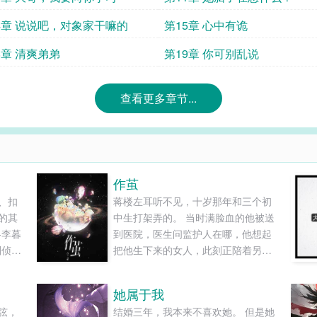
4章 说说吧，对象家干嘛的
第15章 心中有诡
8章 清爽弟弟
第19章 你可别乱说
查看更多章节...
作茧
、扣
蒋楼左耳听不见，十岁那年和三个初
的其
中生打架弄的。 当时满脸血的他被送
-李暮
到医院，医生问监护人在哪，他想起
刑侦】
把他生下来的女人，此刻正陪着另一
读和
个小孩上钢琴课。 那个小孩也喊她“妈
妈”。 八年后，蒋楼就读于叙城一中，
她属于我
拿奖学金，学生信息表上父母一栏被
弦，
结婚三年，我本来不喜欢她。 但是她
划斜杠删除。 某天放学后，他看见班