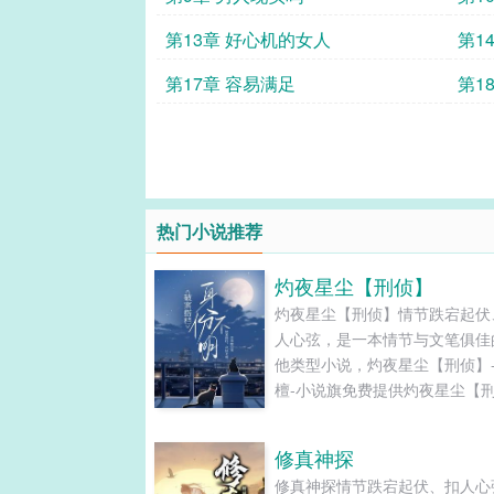
第13章 好心机的女人
第1
第17章 容易满足
第1
热门小说推荐
灼夜星尘【刑侦】
灼夜星尘【刑侦】情节跌宕起伏
人心弦，是一本情节与文笔俱佳
他类型小说，灼夜星尘【刑侦】
檀-小说旗免费提供灼夜星尘【
最新清爽干净的文字章节在线阅
TXT下载。...
修真神探
修真神探情节跌宕起伏、扣人心