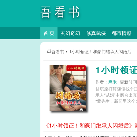
吾看书
首 页
玄幻奇幻
修真武侠
都市情感
吾看书
>
1小时领证！和豪门继承人闪婚后
1小时领
作者：
麻米
更新时间：2
甘琪原打算随便找个
承人“试婚”中磨合
“孟先生，新闻里这个
《1小时领证！和豪门继承人闪婚后》第