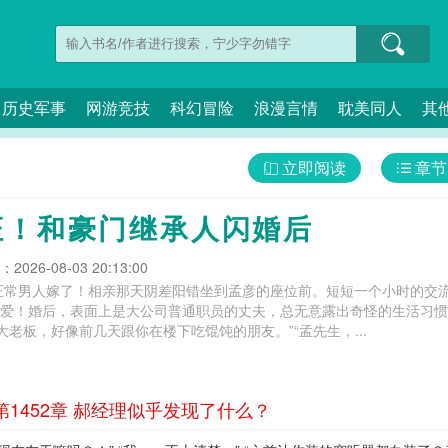
历史军事
网游竞技
科幻冒险
浪漫言情
耽美同人
其
立即阅读
章节
证！和豪门继承人闪婚后
026-08-03 20:13:00
正常男人嫁了！相亲那天阴差阳错坐到孟彦的座位前。短短一个小时的交
出真爱！婚后，表面上是大公司普通职员的丈夫，总无意露出奇怪的生活习
大老板，好像前几天跟你在楼下吃馄饨的朋友。”“孟先生，...
1452章 郝经理似乎发现了什么？