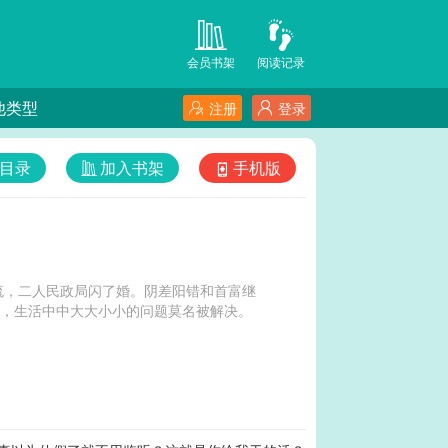
会员书架
阅读记录
他类型
注册
登录
目录
加入书架
手机版
流，二人民政局闪了婚。阴差阳错和首富继
惯，生活中中大大小小的问题莫名被解决。