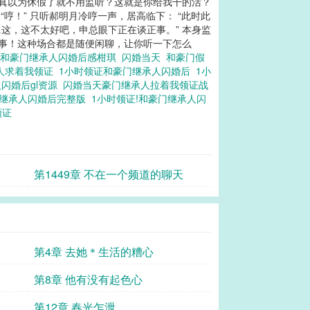
了？真以为休假了就不用监听？这就是你给我干的活？
哼！” 只听郝明月冷哼一声，居高临下： “此时此
…这，这不太好吧，申总眼下正在谈正事。” 本身监
私事！这种场合都是随便闲聊，让你听一下怎么
!和豪门继承人闪婚后感柑琪
闪婚当天
和豪门假
人求着我领证
1小时领证和豪门继承人闪婚后
1小
闪婚后gl资源
闪婚当天豪门继承人拉着我领证战
门继承人闪婚后完整版
1小时领证!和豪门继承人闪
领证
第1449章 不在一个频道的聊天
第4章 去她＊生活的糟心
第8章 他有没有起色心
第12章 春光乍泄