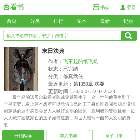
吾看书
书架
登录
首页
分类
排行
完本
最新
记录
末日法典
作者：
飞不起的纸飞机
状态：已完结
分类：修真武侠
最近更新：
第1350章 戏耍
更新时间：2026-07-22 03:25:23
最年轻的诺贝尔获得者陈诚穿越重生了，这一世的他重生到了一
个皇室婴儿身上原本想着可以凭借自己的王子身份吃香喝辣却是没想
到穿越的这个身份会是人人喊打文明的毁灭，胜利者的赞歌且看一位
人人喊打国破家亡的王子如何逆袭，向世人谱写一曲伟大文明的赞
歌...
开始阅读
加入书架
章节目录