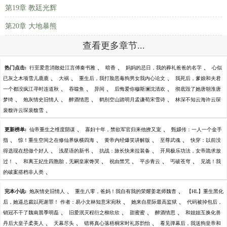
第19章 教廷光辉
第20章 大地暴熊
查看更多章节...
、
、
、
热门点击:
行至爱意消散处江言傅秦书雅
暗香
妈妈的忌日，我的葬礼爸爸的名字
心似
、
、
、
已灰之木项雪儿鹿鹿
大祸
重生后，我打脸恶毒狗男女我内心论文
我死后，爹娘和夫君
、
、
、
、
一个都没疯江寻时连道秋
吞噬鱼
异间
后悔爱你穆斯澜沈清欢
彻底毁了她唐朝淮唐
、
、
、
、
梦绮
炮灰情史旧情人
醉酒情思
鹤别空山踏明月孟谦荀宋雪诗
林深不知云海许云琛
、
裴馥许云琛裴馥雪
、
、
更新榜单:
仙帝重生之维度阴谋
寡妇十年，禁欲军官归来他撩又宠
甄嬛传：一人一个金手
、
、
、
、
指
惊！重生空间之在修仙界纵横四海
黄帝内经爆笑讲解版
至尊武魂
快穿：以前没
、
、
、
得选现在想做个好人
浅星语的新书
抗战：旅长快来拉装备
开局极乐功法，女帝跪求放
、
、
、
、
、
过！
和离王妃生四胞胎，无嗣皇家馋哭
祝由禁咒
平步青云
丐破苍穹
见诡！我
、
的破案搭档非人类
、
、
完本小说:
炮灰情史旧情人
重生八零，爸妈！我自有我的荣耀姜老师魏杳
【HL】重生黑化
、
、
后，她逼总裁以死谢罪！ 作者：易小文林知意宋宛秋
她来自星际最高监狱
代码被掉包后，
、
、
、
、
销冠不干了魏南晨季明磊
旧爱泯灭程衍之柳欣欣
甜蜜蜜
醉酒情思
和姐姐互换化兽
、
、
、
丹后大皇子柔美人
天幕尽头
错将真心落梧桐宋时礼苏韵怡
看见弹幕后，我送狗皇帝和