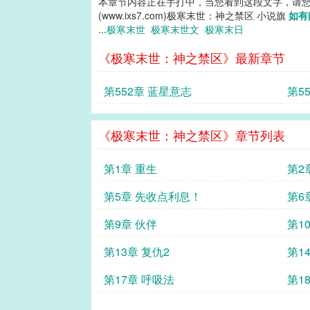
本章节内容正在手打中，当您看到这段文字，请
(www.ixs7.com)极寒末世：神之禁区 小说旗
如有
...
极寒末世
极寒末世文
极寒末日
《极寒末世：神之禁区》最新章节
第552章 蓝星意志
第5
《极寒末世：神之禁区》章节列表
第1章 重生
第2
第5章 先收点利息！
第6
第9章 伙伴
第1
第13章 复仇2
第1
第17章 呼吸法
第1