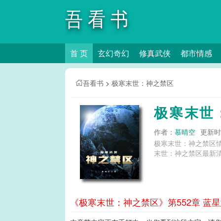
吾看书
首 页
玄幻奇幻
修真武侠
都市情感
吾看书
>
极寒末世：神之禁区
极寒末世
作者：
慕晴空
更新时间
极寒末世：神之禁区
末世：神之禁区最新清
《极寒末世：神之禁区》第552章 蓝