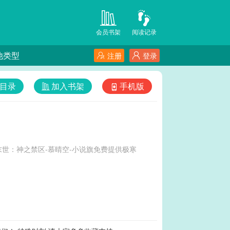
会员书架
阅读记录
他类型
注册
登录
目录
加入书架
手机版
世：神之禁区-慕晴空-小说旗免费提供极寒