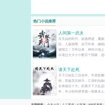
热门小说推荐
人间第一武夫
在无仙的时代，妖族绝迹，魔族
踪，人族独尊。自万年前，燧朝
诸国立！万年以来，神州大地上
出现过大大小小数百个国家，连
杀，战乱不休，大国吞并小国，
依靠大国，时至今日，整个神州
请天下赴死
下秦，武，景，炎，周，靖，蜀
天下已纷乱三百余年。中原歌舞
楚，旸九大霸国。列国纷争，白
绝，异族厉兵秣马，江湖剑仙纵
累。天子一怒，伏尸百万。姜峰
名将镇压十方。距离天下大乱还
世因救人而亡，被选中，穿越而
年，年少的药师李观一雨夜杀人
来，......
于睁开眼睛，看到这人间乱世。
之下累累白骨，名将，美人，江
友情链接：
全本小说
|
八三看书
|
七笔趣
|
888笔趣阁
|