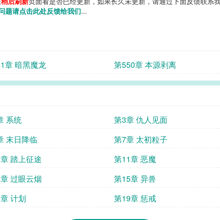
您
稍后刷新
页面看是否已经更新，如果长久未更新，请通过下面反馈联系我
问题请点击此处反馈给我们
...
51章 暗黑魔龙
第550章 本源剥离
章 系统
第3章 仇人见面
章 末日降临
第7章 太初粒子
0章 踏上征途
第11章 恶魔
4章 过眼云烟
第15章 异兽
8章 计划
第19章 惩戒