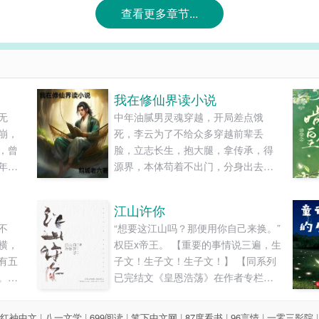
查看更多章节...
我在修仙界读小说
无
中年油腻男灵魂穿越，开局差点饿
崩，
死，李云为了不给众多穿越前辈丢
，曾
脸，立志长生，抱大腿，拿传承，得
年厮
源界，本体苟着不出门，分身出去各
小国
种秀……......
仅剩
江山许你
，
不
“想要这江山吗？那便用你自己来换。”
骨累
横，
权臣x帝王。 【重要的事情说三遍，生
上一
有五
子文！生子文！生子文！】 【同系列
。终
已完结文《皇恩浩荡》在作者专栏
马蹄
里】...
湖，
红袖中文
|
八一文学
|
699阅读
|
笔下中文网
|
87度看书
|
96言情
|
一零三影院