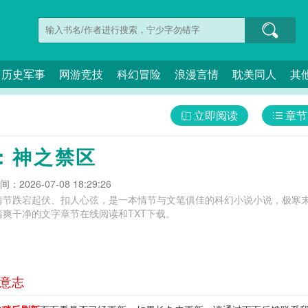
历史军事
网游竞技
科幻冒险
浪漫言情
耽美同人
其
立即阅读
章节
：神之禁区
：2026-07-08 18:29:26
情节跌宕起伏、扣人心弦，是一本情节与文笔俱佳的科幻小说小说，极寒末
爽干净的文字章节在线阅读和TXT下载。
星意志