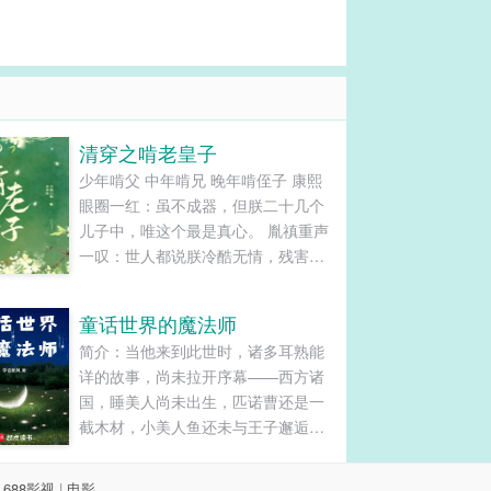
清穿之啃老皇子
少年啃父 中年啃兄 晚年啃侄子 康熙
眼圈一红：虽不成器，但朕二十几个
儿子中，唯这个最是真心。 胤禛重声
一叹：世人都说朕冷酷无情，残害手
足，但就算朕杀尽天下人，也绝不会
伤害这唯一的弟弟。 弘历哽咽着：叔
童话世界的魔法师
叔待我尤胜亲子，我待叔叔犹如生
简介：当他来到此世时，诸多耳熟能
父。 排雷：正常婚恋但老婆只有一
详的故事，尚未拉开序幕——西方诸
个，全文主亲情。 男主性格：无论你
国，睡美人尚未出生，匹诺曹还是一
的腹黑有多少层，我永远只能领会到
截木材，小美人鱼还未与王子邂逅；
第一层。 团宠、命好、可可爱爱没有
兔子洞后的茶话会，不曾迎来名为爱
脑袋O(∩_∩)O。...
丽丝的少女。中东沙漠，神灯深埋宝
|
688影视
|
电影