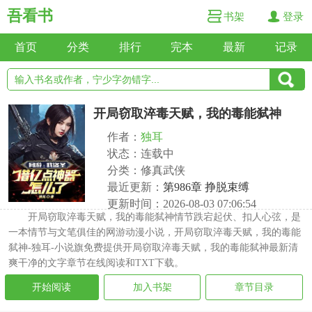
吾看书
书架
登录
首页
分类
排行
完本
最新
记录
开局窃取淬毒天赋，我的毒能弑神
作者：
独耳
状态：连载中
分类：修真武侠
最近更新：
第986章 挣脱束缚
更新时间：2026-08-03 07:06:54
开局窃取淬毒天赋，我的毒能弑神情节跌宕起伏、扣人心弦，是
一本情节与文笔俱佳的网游动漫小说，开局窃取淬毒天赋，我的毒能
弑神-独耳-小说旗免费提供开局窃取淬毒天赋，我的毒能弑神最新清
爽干净的文字章节在线阅读和TXT下载。
开始阅读
加入书架
章节目录