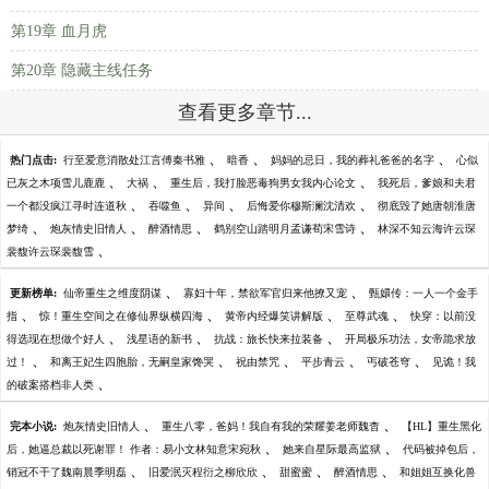
第19章 血月虎
第20章 隐藏主线任务
查看更多章节...
、
、
、
热门点击:
行至爱意消散处江言傅秦书雅
暗香
妈妈的忌日，我的葬礼爸爸的名字
心似
、
、
、
已灰之木项雪儿鹿鹿
大祸
重生后，我打脸恶毒狗男女我内心论文
我死后，爹娘和夫君
、
、
、
、
一个都没疯江寻时连道秋
吞噬鱼
异间
后悔爱你穆斯澜沈清欢
彻底毁了她唐朝淮唐
、
、
、
、
梦绮
炮灰情史旧情人
醉酒情思
鹤别空山踏明月孟谦荀宋雪诗
林深不知云海许云琛
、
裴馥许云琛裴馥雪
、
、
更新榜单:
仙帝重生之维度阴谋
寡妇十年，禁欲军官归来他撩又宠
甄嬛传：一人一个金手
、
、
、
、
指
惊！重生空间之在修仙界纵横四海
黄帝内经爆笑讲解版
至尊武魂
快穿：以前没
、
、
、
得选现在想做个好人
浅星语的新书
抗战：旅长快来拉装备
开局极乐功法，女帝跪求放
、
、
、
、
、
过！
和离王妃生四胞胎，无嗣皇家馋哭
祝由禁咒
平步青云
丐破苍穹
见诡！我
、
的破案搭档非人类
、
、
完本小说:
炮灰情史旧情人
重生八零，爸妈！我自有我的荣耀姜老师魏杳
【HL】重生黑化
、
、
后，她逼总裁以死谢罪！ 作者：易小文林知意宋宛秋
她来自星际最高监狱
代码被掉包后，
、
、
、
、
销冠不干了魏南晨季明磊
旧爱泯灭程衍之柳欣欣
甜蜜蜜
醉酒情思
和姐姐互换化兽