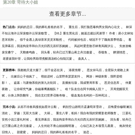
第20章 苛待大小姐
查看更多章节...
、
、
热门点击:
妈妈的忌日，我的葬礼爸爸的名字
重生后，我打脸恶毒狗男女我内心论文
林深
、
不知云海许云琛裴馥许云琛裴馥雪
【HL】重生黑化后，她逼总裁以死谢罪！ 作者：易小文林知
、
、
、
意宋宛秋
假千金遇上真绿茶宋灵灵宋毅然
代码被掉包后，销冠不干了魏南晨季明磊
看
、
、
见弹幕后，我送狗皇帝和白月光归西元辰轩苏婉婉
风起时爱意散尽林青风顾汐云
失效攻略
、
、
、
、
、
裴安桑宁
天鹅奏鸣曲
回头看，轻舟已过万重山蒋之舟沈傲凝
吞噬鱼
醉酒情思
、
、
老婆拔我针管，让我给男助理煮醒酒汤程心怡陆沉宴
蛊真人
、
、
更新榜单:
我都抱天道大腿了，假千金还在演
港夜情靡
恶女掉马后，全星际大佬吻上来
、
、
、
了
出嫁后公子他疯了
萌娃进村，山里野兽瑟瑟发抖
网游：神级刺客，我即是暗
、
、
、
、
影！
盗墓：与废物系统的第九次轮回
直播捡垃圾，我成警局常客
恶灵信息库
仲夏
、
、
、
夜吻
让你研究气象，你磁暴鹰酱舰队？
啥？队友住在阿卡姆疯人院？
开局觉醒双天
、
、
、
赋，分身上阵防翻车
我在玄幻世界召唤奇物
吸血鬼在名柯的一百种死法
、
、
完本小说:
从前不待春风慢祝如星许云毅
鹤别空山踏明月孟谦荀宋雪诗
后悔爱你穆斯澜沈
、
、
、
、
清欢
穿越：无双大当家
大祸
重生八零，爸妈！我自有我的荣耀姜老师魏杳
江晏礼
、
、
安然小说江晏礼时候
看见弹幕后，我送狗皇帝和白月光归西元辰轩苏婉婉
回头看，轻舟已
、
、
、
过万重山蒋之舟沈傲凝
人生何处不青山姐姐顾明澈
心似已灰之木项雪儿鹿鹿
炮灰情史
、
、
、
、
旧情人
甜蜜蜜
妈妈的忌日，我的葬礼爸爸的名字
迷恋