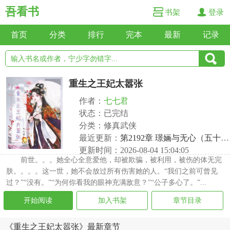
吾看书
书架
登录
首页
分类
排行
完本
最新
记录
重生之王妃太嚣张
作者：
七七君
状态：已完结
分类：修真武侠
最近更新：
第2192章 璟婳与无心（五十二）
更新时间：2026-08-04 15:04:05
前世。。。她全心全意爱他，却被欺骗，被利用，被伤的体无完
肤。。。。这一世，她不会放过所有伤害她的人。“我们之前可曾见
过？”“没有。”“为何你看我的眼神充满敌意？”“公子多心了。”...
开始阅读
加入书架
章节目录
《重生之王妃太嚣张》最新章节