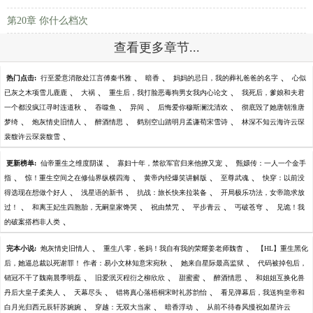
第20章 你什么档次
查看更多章节...
、
、
、
热门点击:
行至爱意消散处江言傅秦书雅
暗香
妈妈的忌日，我的葬礼爸爸的名字
心似
、
、
、
已灰之木项雪儿鹿鹿
大祸
重生后，我打脸恶毒狗男女我内心论文
我死后，爹娘和夫君
、
、
、
、
一个都没疯江寻时连道秋
吞噬鱼
异间
后悔爱你穆斯澜沈清欢
彻底毁了她唐朝淮唐
、
、
、
、
梦绮
炮灰情史旧情人
醉酒情思
鹤别空山踏明月孟谦荀宋雪诗
林深不知云海许云琛
、
裴馥许云琛裴馥雪
、
、
更新榜单:
仙帝重生之维度阴谋
寡妇十年，禁欲军官归来他撩又宠
甄嬛传：一人一个金手
、
、
、
、
指
惊！重生空间之在修仙界纵横四海
黄帝内经爆笑讲解版
至尊武魂
快穿：以前没
、
、
、
得选现在想做个好人
浅星语的新书
抗战：旅长快来拉装备
开局极乐功法，女帝跪求放
、
、
、
、
、
过！
和离王妃生四胞胎，无嗣皇家馋哭
祝由禁咒
平步青云
丐破苍穹
见诡！我
、
的破案搭档非人类
、
、
完本小说:
炮灰情史旧情人
重生八零，爸妈！我自有我的荣耀姜老师魏杳
【HL】重生黑化
、
、
后，她逼总裁以死谢罪！ 作者：易小文林知意宋宛秋
她来自星际最高监狱
代码被掉包后，
、
、
、
、
销冠不干了魏南晨季明磊
旧爱泯灭程衍之柳欣欣
甜蜜蜜
醉酒情思
和姐姐互换化兽
、
、
、
丹后大皇子柔美人
天幕尽头
错将真心落梧桐宋时礼苏韵怡
看见弹幕后，我送狗皇帝和
、
、
、
白月光归西元辰轩苏婉婉
穿越：无双大当家
暗香浮动
从前不待春风慢祝如星许云