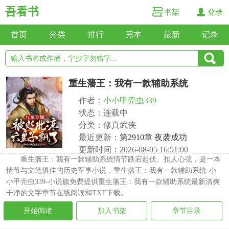
吾看书
书架
登录
首页
分类
排行
完本
最新
记录
重生藩王：我有一款辅助系统
作者：
小小甲壳虫339
状态：连载中
分类：修真武侠
最近更新：
第2910章 夜袭成功
更新时间：2026-08-05 16:51:00
重生藩王：我有一款辅助系统情节跌宕起伏、扣人心弦，是一本
情节与文笔俱佳的历史军事小说，重生藩王：我有一款辅助系统-小
小甲壳虫339-小说旗免费提供重生藩王：我有一款辅助系统最新清爽
干净的文字章节在线阅读和TXT下载。
开始阅读
加入书架
章节目录