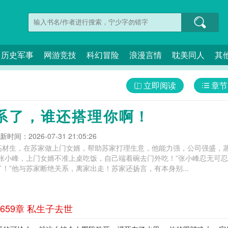
历史军事
网游竞技
科幻冒险
浪漫言情
耽美同人
其
立即阅读
章节
系了，谁还搭理你啊！
新时间：2026-07-31 21:05:26
高材生，在苏家做上门女婿，帮助苏家打理生意，他能力强，公司强盛，
张小峰，上门女婿不准上桌吃饭，自己端着碗去门外吃！”张小峰忍无可忍
！”他与苏家断绝关系，离家出走！苏家还扬言，有本身别...
59章 私生子去世