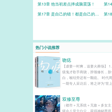
第13章 他当初差点摔成脑震荡！
第1
第17章 是自己的错！都是自己的
第1
错！……
吗？
热门小说推荐
吻痣
【虐妻一时爽，追妻火葬场】 1.
级鬼才歌手商骁，脖颈修长，肤
白，喉结旁还有一颗痣。 时代
一期专人采访后，将之评为“世
感的一颗痣，可惜跟了世上最性
的人” 结果上刊第二天，娱乐小
双修至尊
了商骁的新照片。 照片上仍是
（都市＋无系统＋无敌＋多女主
脸冷淡禁欲的男人。 唯独那颗
狱会八堂主白尘，获得神秘黑塔