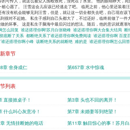
弄的可怜人，就这么被众人围殴致死，浸死在了水里。 他的眼睛睁大，
一桩心愿了。 汪雪这会儿应该已经逃走了吧。 临死之前，他心里还装着
还有没有机会能够见到汪雪，但是，就让这一切全都失去吧，自己现在该
到很对不起她。 私生子感到自己头都大了，不过还好，临终前做了一件
做的坏事。 这是私生子脑海中最后闪过的想法。随后，他的意识就逐渐
啊怎么回复
谁还搭理你啊!苏月白张晓峰
谁还搭理你啊大合集大结局
断
彻底断了关系
都断绝关系了谁还搭理你啊免费阅读
谁还搭理你啊 百度
了谁还搭理你啊小峰
该断绝关系的就断绝
难的是
谁还搭理你啊怎么回
新章节
58章 舍身成仁
第657章 水中惊魂
节列表
章 直接掀桌子！
第3章 头也不回的离开！
章 什么叫心灰意冷！
第7章 未婚妻等到绝望！
0章 无情挂断她的电话
第11章 触目惊心的事！苏月