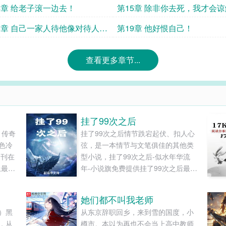
浑身发凉！
4章 给老子滚一边去！
第15章 除非你去死，我才会
8章 自己一家人待他像对待人
第19章 他好恨自己！
查看更多章节...
挂了99次之后
 传奇
挂了99次之后情节跌宕起伏、扣人心
色冷
弦，是一本情节与文笔俱佳的其他类
周刊在
型小说，挂了99次之后-似水年华流
上最性
年-小说旗免费提供挂了99次之后最新
冷感
清爽干净的文字章节在线阅读和TXT
报爆出
下载。...
她们都不叫我老师
那个一
）黑
从东京辞职回乡，来到雪的国度，小
痣旁，
，从
樽市。本以为再也不会当上高中教师