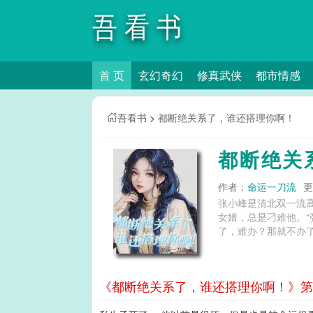
吾看书
首 页
玄幻奇幻
修真武侠
都市情感
吾看书
>
都断绝关系了，谁还搭理你啊！
都断绝关
作者：
命运一刀流
更
张小峰是清北双一流
女婿，总是刁难他。“
了，难办？那就不办了
《都断绝关系了，谁还搭理你啊！》第6