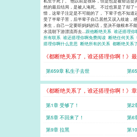
私生子死了。 他以前是很坏，但是也是被命运捉
然的最后结局，是被人淹死。 不过也算是了却了
惜，这辈子注定是不可能的了， 下辈子也不知道
受了半辈子苦，后半辈子自己居然又误入歧途，感
来生，自己一定要听妈妈的话，坚决不做根本不能
水流朝下游漂流而去...
跟他断绝关系
谁还搭理你
所有联系
谁还搭理你啊免费阅读
断绝任何关系
搭理你啊什么意思
断绝所有的关系
都断绝关系
《都断绝关系了，谁还搭理你啊！》最
第659章 私生子去世
第6
《都断绝关系了，谁还搭理你啊！》章
第1章 受够了！
第2
第5章 不回来了！
第6
第9章 拉黑
第1