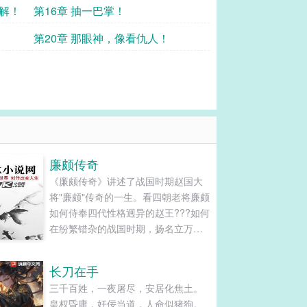
谅解！
第16章 抽一巴掌！
第20章 那眼神，像看仇人！
廉颇传奇
《廉颇传奇》讲述了战国时期赵国大
将"廉颇"传奇的一生。看四朝老将廉颇
如何侍奉四代性格迥异的赵王???如何
在纷繁错杂的战国时期，扬名立万—
保家卫国—明哲保身—激流勇
“进”。。。本篇著作集朝斗、宫斗、历
长刀在手
史、战争、兵法、悬疑、修仙以及二
三千百姓，一夜屠尽，安居化焦土。
次元等多重角度为一体，为读者展开
皇权昏庸，奸佞当道，人命似猪狗。