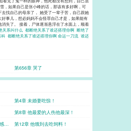
宛如看见了鬼一样的眼神，他死都没有想到，自己居
汪雪，如果自己是张小峰的话，那该有多好啊，可
下去找自己的母亲了， 她受了一辈子苦，自己跟她
大好事儿，想必妈妈不会怪罪自己才是，如果能有
地消失了。 接着，尸体逐渐悬浮在了水面上，顺着
绝关系叫什么
都断绝关系了谁还搭理你啊
断绝了
百科
都断绝关系了谁还搭理你啊 命运一刀流
谁还
答
第656章 哭了
第4章 未婚妻吃惊！
第8章 他最爱的人伤他最深！
白感到
第12章 他饿到去吃饲料！