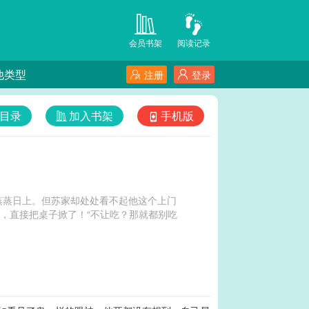
会员书架
阅读记录
他类型
注册
登录
目录
加入书架
手机版
蒸蒸日上。但苏家却处处看不起他这个上门
，直接把桌子掀了！“不让吃？那就都别吃