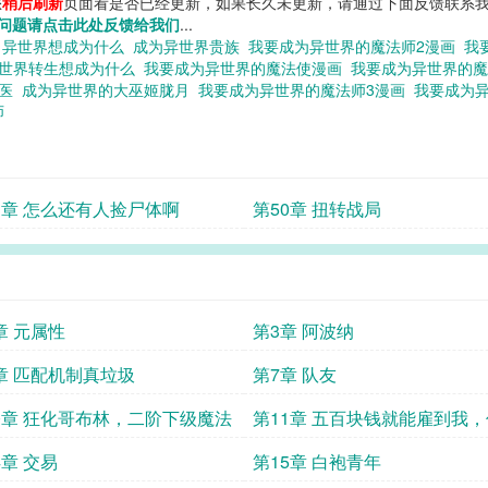
您
稍后刷新
页面看是否已经更新，如果长久未更新，请通过下面反馈联系我
问题请点击此处反馈给我们
...
的
异世界想成为什么
成为异世界贵族
我要成为异世界的魔法师2漫画
我
世界转生想成为什么
我要成为异世界的魔法使漫画
我要成为异世界的
神医
成为异世界的大巫姬胧月
我要成为异世界的魔法师3漫画
我要成为
师
1章 怎么还有人捡尸体啊
第50章 扭转战局
章 元属性
第3章 阿波纳
章 匹配机制真垃圾
第7章 队友
0章 狂化哥布林，二阶下级魔法
第11章 五百块钱就能雇到我
真是赚大发了
4章 交易
第15章 白袍青年