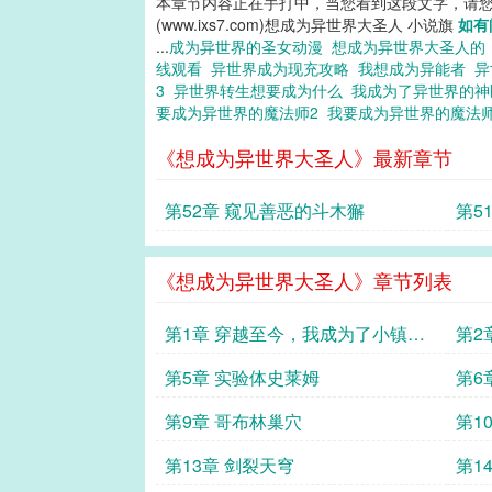
本章节内容正在手打中，当您看到这段文字，请
(www.ixs7.com)想成为异世界大圣人 小说旗
如有
...
成为异世界的圣女动漫
想成为异世界大圣人
线观看
异世界成为现充攻略
我想成为异能者
异
3
异世界转生想要成为什么
我成为了异世界的
要成为异世界的魔法师2
我要成为异世界的魔法
《想成为异世界大圣人》最新章节
第52章 窥见善恶的斗木獬
第5
《想成为异世界大圣人》章节列表
第1章 穿越至今，我成为了小镇第
第2
一烤串大师。
第5章 实验体史莱姆
第6
第9章 哥布林巢穴
第1
第13章 剑裂天穹
第1