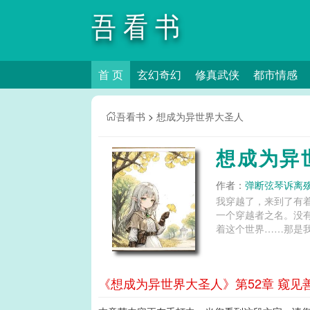
吾看书
首 页
玄幻奇幻
修真武侠
都市情感
吾看书
>
想成为异世界大圣人
想成为异
作者：
弹断弦琴诉离
我穿越了，来到了有
一个穿越者之名。没
着这个世界……那是我
《想成为异世界大圣人》第52章 窥见