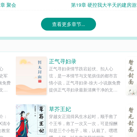
8章 聚会
第19章 硬控我大半天的建房游
查看更多章节...
正气寻妇录
心
正气寻妇录情节跌宕起伏、扣人心
史军
弦，是一本情节与文笔俱佳的都市言
旗免费
情小说，正气寻妇录-徐大-小说旗免费
文字
提供正气寻妇录最新清爽干净的文字
章节在线阅读和TXT下载。...
草芥王妃
介：
穿越女正混得风生水起时，顺手救了
X清冷
个王爷，救了一次又一次，可是报酬
在教室
却是三个小包子，唉，认栽了。嘿嘿