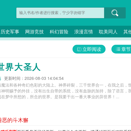
历史军事
网游竞技
科幻冒险
浪漫言情
耽美同人
其
立即阅读
章节
世界大圣人
殇
更新时间：2026-08-03 14:04:54
着魔法和各种奇幻色彩的大陆上。神界碎裂，三千世界合一，在我之后，
有神明赐予的外挂，没有出生自带的系统，没有血脉的加持，除了语言，
在梦中所想的，所念的世界。是我要干出一番大事业的异世界！...
善恶的斗木獬