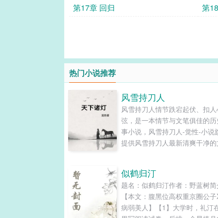
第17章 回归
第1
热门小说推荐
风雪持刀人
风雪持刀人情节跌宕起伏、扣人
弦，是一本情节与文笔俱佳的历
事小说，风雪持刀人-觉性-小说
提供风雪持刀人最新清爽干净的
章节在线阅读和TXT下载。...
似鹤归汀
题名：似鹤归汀作者：野蓝树简
【本文：腹黑位高权重京圈公子
病弱美人】【1】大学时，礼汀