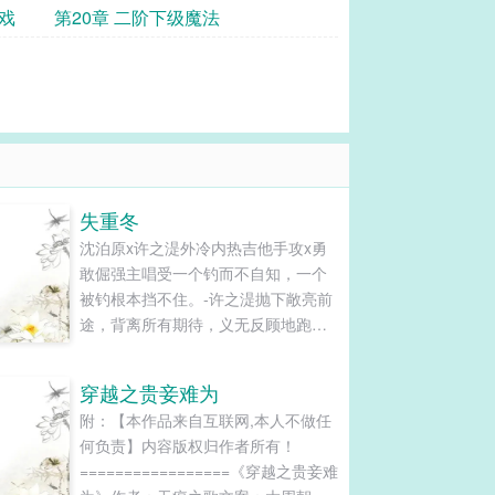
戏
第20章 二阶下级魔法
失重冬
沈泊原x许之湜外冷内热吉他手攻x勇
敢倔强主唱受一个钓而不自知，一个
被钓根本挡不住。-许之湜抛下敞亮前
途，背离所有期待，义无反顾地跑去
地下玩摇滚。遇到新邻居沈泊原的第
一眼，许...
穿越之贵妾难为
附：【本作品来自互联网,本人不做任
何负责】内容版权归作者所有！
=================《穿越之贵妾难