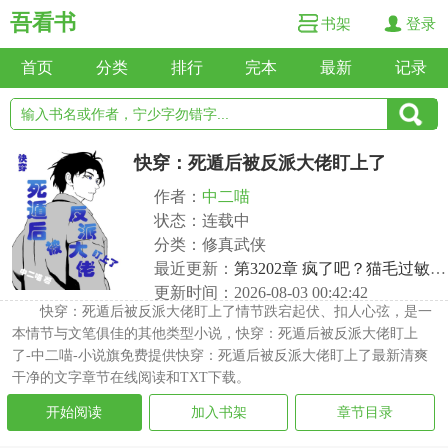
吾看书
书架
登录
首页
分类
排行
完本
最新
记录
快穿：死遁后被反派大佬盯上了
作者：
中二喵
状态：连载中
分类：修真武侠
最近更新：
第3202章 疯了吧？猫毛过敏怎么养猫（25）
更新时间：2026-08-03 00:42:42
快穿：死遁后被反派大佬盯上了情节跌宕起伏、扣人心弦，是一
本情节与文笔俱佳的其他类型小说，快穿：死遁后被反派大佬盯上
了-中二喵-小说旗免费提供快穿：死遁后被反派大佬盯上了最新清爽
干净的文字章节在线阅读和TXT下载。
开始阅读
加入书架
章节目录