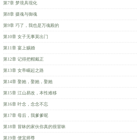
第7章 梦境具现化
第8章 摄魂与御魂
第9章 巧了，我也是万魂殿的
第10章 女子无事莫出门
第11章 宴上赐婚
第12章 记得把帽戴正
第13章 女帝崛起之路
第14章 娶她，娶她，娶她
第15章 江山易改，本性难移
第16章 叶念，念念不忘
第17章 母后，我爹爹呢
第18章 冒昧的家伙你真的很冒昧
第19章 便宜师尊