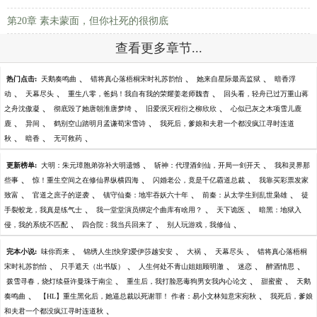
第20章 素未蒙面，但你社死的很彻底
查看更多章节...
、
、
、
热门点击:
天鹅奏鸣曲
错将真心落梧桐宋时礼苏韵怡
她来自星际最高监狱
暗香浮
、
、
、
动
天幕尽头
重生八零，爸妈！我自有我的荣耀姜老师魏杳
回头看，轻舟已过万重山蒋
、
、
、
之舟沈傲凝
彻底毁了她唐朝淮唐梦绮
旧爱泯灭程衍之柳欣欣
心似已灰之木项雪儿鹿
、
、
、
鹿
异间
鹤别空山踏明月孟谦荀宋雪诗
我死后，爹娘和夫君一个都没疯江寻时连道
、
、
、
秋
暗香
无可救药
、
、
更新榜单:
大明：朱元璋胞弟弥补大明遗憾
斩神：代理酒剑仙，开局一剑开天
我和灵界那
、
、
、
些事
惊！重生空间之在修仙界纵横四海
闪婚老公，竟是千亿霸道总裁
我靠买彩票发家
、
、
、
、
致富
官道之庶子的逆袭
镇守仙秦：地牢吞妖六十年
前秦：从太学生到乱世枭雄
徒
、
、
、
手裂蛟龙，我真是练气士
我一堂堂演员绑定个曲库有啥用？
天下诡医
暗黑：地狱入
、
、
、
侵，我的系统不匹配
四合院：我当兵回来了
别人玩游戏，我修仙
、
、
、
、
完本小说:
味你而来
锦绣人生[快穿]爱伊莎越安安
大祸
天幕尽头
错将真心落梧桐
、
、
、
、
、
宋时礼苏韵怡
只手遮天（出书版）
人生何处不青山姐姐顾明澈
迷恋
醉酒情思
、
、
、
拨雪寻春，烧灯续昼许曼珠于南尘
重生后，我打脸恶毒狗男女我内心论文
甜蜜蜜
天鹅
、
、
奏鸣曲
【HL】重生黑化后，她逼总裁以死谢罪！ 作者：易小文林知意宋宛秋
我死后，爹娘
、
和夫君一个都没疯江寻时连道秋