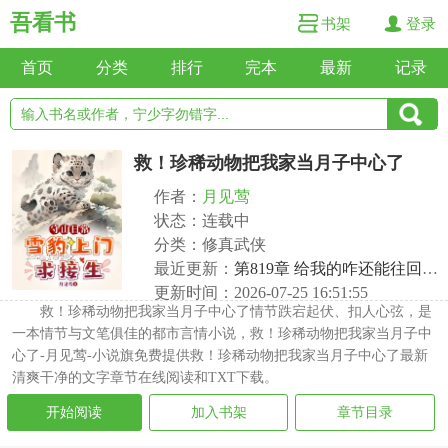
吾看书
书架
登录
首页
分类
排行
完本
最新
记录
救！珍稀动物把我家当月子中心了
作者：
月见莺
状态：连载中
分类：修真武侠
最近更新：
第819章 给我的咋还能往回要呢，不行！
更新时间：2026-07-25 16:51:55
救！珍稀动物把我家当月子中心了情节跌宕起伏、扣人心弦，是
一本情节与文笔俱佳的都市言情小说，救！珍稀动物把我家当月子中
心了-月见莺-小说旗免费提供救！珍稀动物把我家当月子中心了最新
清爽干净的文字章节在线阅读和TXT下载。
开始阅读
加入书架
章节目录