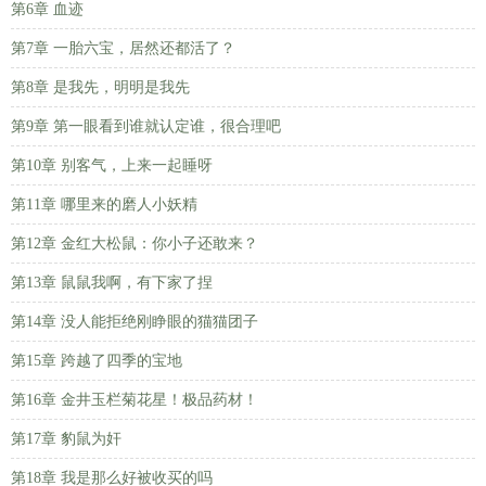
第6章 血迹
第7章 一胎六宝，居然还都活了？
第8章 是我先，明明是我先
第9章 第一眼看到谁就认定谁，很合理吧
第10章 别客气，上来一起睡呀
第11章 哪里来的磨人小妖精
第12章 金红大松鼠：你小子还敢来？
第13章 鼠鼠我啊，有下家了捏
第14章 没人能拒绝刚睁眼的猫猫团子
第15章 跨越了四季的宝地
第16章 金井玉栏菊花星！极品药材！
第17章 豹鼠为奸
第18章 我是那么好被收买的吗