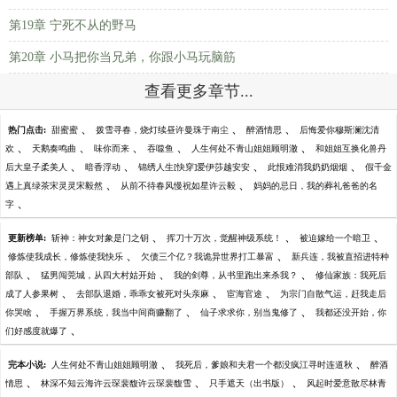
第19章 宁死不从的野马
第20章 小马把你当兄弟，你跟小马玩脑筋
查看更多章节...
、
、
、
热门点击:
甜蜜蜜
拨雪寻春，烧灯续昼许曼珠于南尘
醉酒情思
后悔爱你穆斯澜沈清
、
、
、
、
、
欢
天鹅奏鸣曲
味你而来
吞噬鱼
人生何处不青山姐姐顾明澈
和姐姐互换化兽丹
、
、
、
、
后大皇子柔美人
暗香浮动
锦绣人生[快穿]爱伊莎越安安
此恨难消我奶奶烟烟
假千金
、
、
遇上真绿茶宋灵灵宋毅然
从前不待春风慢祝如星许云毅
妈妈的忌日，我的葬礼爸爸的名
、
字
、
、
、
更新榜单:
斩神：神女对象是门之钥
挥刀十万次，觉醒神级系统！
被迫嫁给一个暗卫
、
、
修炼使我成长，修炼使我快乐
欠债三个亿？我诡异世界打工暴富
新兵连，我被直招进特种
、
、
、
部队
猛男闯莞城，从四大村姑开始
我的剑尊，从书里跑出来杀我？
修仙家族：我死后
、
、
、
成了人参果树
去部队退婚，乖乖女被死对头亲麻
宦海官途
为宗门自散气运，赶我走后
、
、
、
你哭啥
手握万界系统，我当中间商赚翻了
仙子求求你，别当鬼修了
我都还没开始，你
、
们好感度就爆了
、
、
完本小说:
人生何处不青山姐姐顾明澈
我死后，爹娘和夫君一个都没疯江寻时连道秋
醉酒
、
、
、
情思
林深不知云海许云琛裴馥许云琛裴馥雪
只手遮天（出书版）
风起时爱意散尽林青