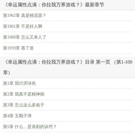
《幸运属性点满：你拉我万界游戏？》最新章节
第1962章 真是桃花源？
第1961章 不是好人啊
第1960章 怎么又来人了
第1959章 着了道
《幸运属性点满：你拉我万界游戏？》目录 第一页 （第1-100
章）
第1章 我讨厌绿色
第2章 我真不是精神病
第3章 怎么这么多疯子
第4章 五颗子弹
第5章 什么，是喜剧的诀窍？