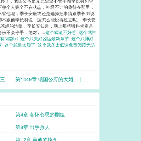
以停了，老国公爷是完完全全不管不顾季长羽和季
下整个人完全不在状态，神经不计的傻待在那里，
不管他呢，季长安最终还是选择把事情跟季长羽说
却不跟他季长羽说，这怎么能说得过去呢。 季长安
死苍蝇的沟壑，季长安知道，网上那些曝料肯定是
不会停手，绝对让...
这个武渣不好惹
这个武神
有问题txt
这个武夫好凶猛最新章节
这个武神好
更
这个武道太颠了
这个武圣太低调免费阅读无防
十三
第1449章 镇国公府的大婚二十二
第4章 各怀心思的剧组
第8章 出手救人
第12章 吴迪的执念