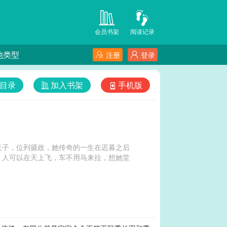
会员书架
阅读记录
他类型
注册
登录
目录
加入书架
手机版
天子，位列摄政，她传奇的一生在迟暮之后
，人可以在天上飞，车不用马来拉，想她堂