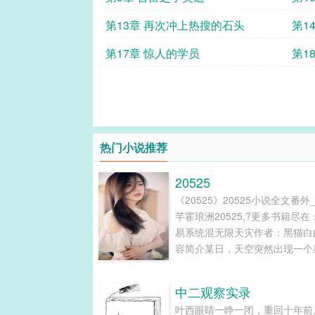
第13章 再次冲上热搜的石头
第1
第17章 惊人的学员
第1
热门小说推荐
20525
《20525》20525小说全文番外
芊霍琅洲20525,?更多书籍尽在
易系统混无限天灾作者：黑猫白
容简介某日，天空突然出现一个
虚影，无数人被卷入无限末世天
界中。只有完成通关任务，才能
中二观察实录
奖励回到原生世界。宁芊芊觉醒
叶西眼睛一睁一闭，重回十年前
能是拥有一个交易系统，购物一