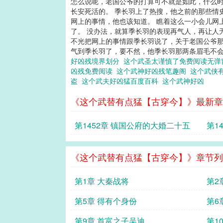
怎么说呢，老国公爷的打算可不就是如此，什么
长安死活的。 季长羽上了热搜，他之前的那些情
网上的事情，他也该知道。 瞧着这么一小会儿网
了。 没办法，就算季长羽的表现再气人，再让人
不光把网上的事情跟季长羽说了，关于老国公爷
气到季长羽了，要不然，他季长羽那两条眉毛不会
好凶残境界划分
这个武圣太谨慎了免费阅读无
凶残免费阅读
这个武神好凶残笔趣阁
这个武侠
盗
这个武夫好凶猛百度百科
这个武神好凶
《这个武替有点猛【古穿今】》最新章
第1452章 镇国公府的大婚二十五
第1
《这个武替有点猛【古穿今】》章节列
第1章 大秦战将
第2
第5章 得有个身份
第6
第9章 首富之子吴迪
第1