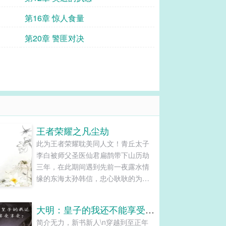
第16章 惊人食量
第20章 警匪对决
王者荣耀之凡尘劫
此为王者荣耀耽美同人文！青丘太子
李白被师父圣医仙君扁鹊带下山历劫
三年，在此期间遇到先前一夜露水情
缘的东海太孙韩信，忠心耿耿的为官
者狄仁杰，苦命一生的李元芳...
大明：皇子的我还不能享受享受？
简介无力，新书新人\n穿越到至正年