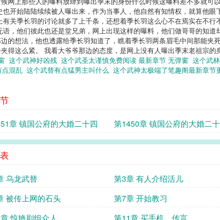
时候网上那些人的曝料放肆到曝出季末的身份什么时候这曝料差不多就可
史也开始陆陆续续被人曝出来，作为当事人，他自然有知情权，就算他眼
上有关季长羽的讨论就多了上千条，还想着季长羽这么心不在焉实在不行
无语，他们彼此也还是堂兄弟，网上出现这样的曝料，他们做哥哥的知道
那边的想法，他也透露给季长羽知道了，瞧着季长羽两条眉毛中间那能夹
夹得这么紧。 我看大爷爷那边的态度，是网上没有人曝出季末老祖宗的身份
弹窗
这个武神好凶残
这个武圣太谨慎免费阅读 最新章节 无弹窗
这个武林
有点混乱
这个武替有点猛男主叫什么
这个武神太极端了笔趣阁最新章节
节
451章 镇国公府的大婚二十四
第1450章 镇国公府的大婚二
表
章 乌龙武替
第3章 有人介绍活儿
章 被传上网的石头
第7章 开始教习
0章 惊艳剧组众人
第11章 买手机、传言