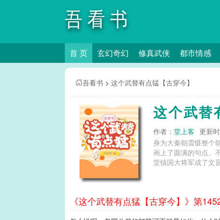
吾看书
首 页
玄幻奇幻
修真武侠
都市情感
吾看书
>
这个武替有点猛【古穿今】
这个武替
作者：
堂上客
更新时间
身为大秦朝震慑整个
画上了圆满的句点。
堂镇国大将军成了文盲
《这个武替有点猛【古穿今】》第145