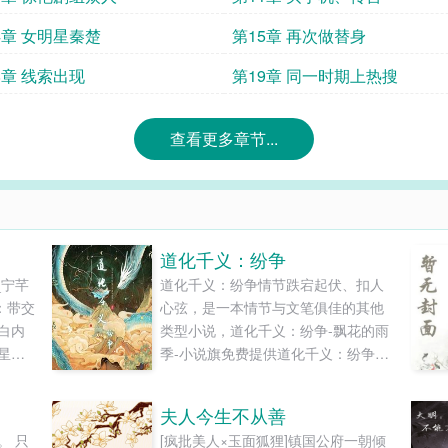
4章 女明星秦楚
第15章 再次做替身
8章 线索出现
第19章 同一时期上热搜
查看更多章节...
道化千义：纷争
_宁芊
道化千义：纷争情节跌宕起伏、扣人
：带交
心弦，是一本情节与文笔俱佳的其他
白内
类型小说，道化千义：纷争-飘花的雨
星球
季-小说旗免费提供道化千义：纷争最
灾世
新清爽干净的文字章节在线阅读和
带着
TXT下载。...
夫人今生不从善
的异
。 只
[疯批美人×玉面狐狸]镇国公府一朝倾
秒到