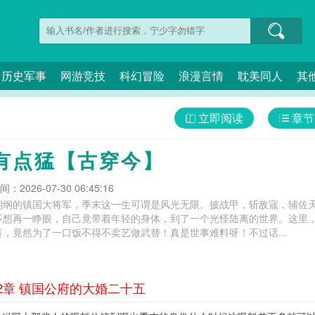
历史军事
网游竞技
科幻冒险
浪漫言情
耽美同人
其
立即阅读
章节
有点猛【古穿今】
：2026-07-30 06:45:16
朝纲的镇国大将军，季末这一生可谓是风光无限。披战甲，斩敌寇，辅佐
不想再一睁眼，自己竟带着年轻的身体，到了一个光怪陆离的世界。这里
，竟然为了一口饭不得不卖艺做武替！真是世事难料呀！不过话...
2章 镇国公府的大婚二十五