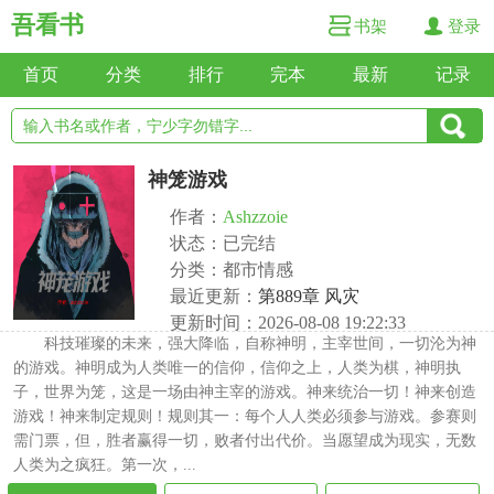
吾看书
书架
登录
首页
分类
排行
完本
最新
记录
神笼游戏
作者：
Ashzzoie
状态：已完结
分类：都市情感
最近更新：
第889章 风灾
更新时间：2026-08-08 19:22:33
科技璀璨的未来，强大降临，自称神明，主宰世间，一切沦为神
的游戏。神明成为人类唯一的信仰，信仰之上，人类为棋，神明执
子，世界为笼，这是一场由神主宰的游戏。神来统治一切！神来创造
游戏！神来制定规则！规则其一：每个人人类必须参与游戏。参赛则
需门票，但，胜者赢得一切，败者付出代价。当愿望成为现实，无数
人类为之疯狂。第一次，...