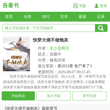
吾看书
书架
登录
首页
分类
排行
完本
最新
记录
快穿大佬不做炮灰
作者：
至少是啊丑
状态：连载中
分类：修真武侠
最近更新：
第2653章 丧尸来了3
更新时间：2026-08-07 00:21:45
快穿大佬不做炮灰情节跌宕起伏、扣人心弦，是一本情节与文笔
俱佳的其他类型小说，快穿大佬不做炮灰-至少是啊丑-小说旗免费提
供快穿大佬不做炮灰最新清爽干净的文字章节在线阅读和TXT下载。
开始阅读
加入书架
章节目录
《快穿大佬不做炮灰》最新章节