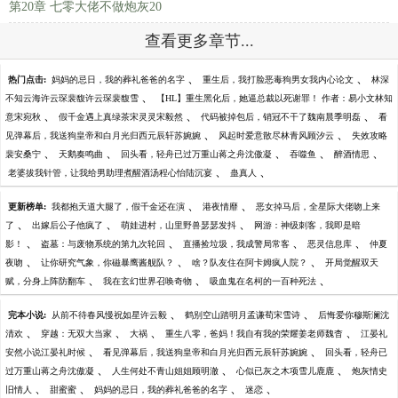
第20章 七零大佬不做炮灰20
查看更多章节...
、
、
热门点击:
妈妈的忌日，我的葬礼爸爸的名字
重生后，我打脸恶毒狗男女我内心论文
林深
、
不知云海许云琛裴馥许云琛裴馥雪
【HL】重生黑化后，她逼总裁以死谢罪！ 作者：易小文林知
、
、
、
意宋宛秋
假千金遇上真绿茶宋灵灵宋毅然
代码被掉包后，销冠不干了魏南晨季明磊
看
、
、
见弹幕后，我送狗皇帝和白月光归西元辰轩苏婉婉
风起时爱意散尽林青风顾汐云
失效攻略
、
、
、
、
、
裴安桑宁
天鹅奏鸣曲
回头看，轻舟已过万重山蒋之舟沈傲凝
吞噬鱼
醉酒情思
、
、
老婆拔我针管，让我给男助理煮醒酒汤程心怡陆沉宴
蛊真人
、
、
更新榜单:
我都抱天道大腿了，假千金还在演
港夜情靡
恶女掉马后，全星际大佬吻上来
、
、
、
了
出嫁后公子他疯了
萌娃进村，山里野兽瑟瑟发抖
网游：神级刺客，我即是暗
、
、
、
、
影！
盗墓：与废物系统的第九次轮回
直播捡垃圾，我成警局常客
恶灵信息库
仲夏
、
、
、
夜吻
让你研究气象，你磁暴鹰酱舰队？
啥？队友住在阿卡姆疯人院？
开局觉醒双天
、
、
、
赋，分身上阵防翻车
我在玄幻世界召唤奇物
吸血鬼在名柯的一百种死法
、
、
完本小说:
从前不待春风慢祝如星许云毅
鹤别空山踏明月孟谦荀宋雪诗
后悔爱你穆斯澜沈
、
、
、
、
清欢
穿越：无双大当家
大祸
重生八零，爸妈！我自有我的荣耀姜老师魏杳
江晏礼
、
、
安然小说江晏礼时候
看见弹幕后，我送狗皇帝和白月光归西元辰轩苏婉婉
回头看，轻舟已
、
、
、
过万重山蒋之舟沈傲凝
人生何处不青山姐姐顾明澈
心似已灰之木项雪儿鹿鹿
炮灰情史
、
、
、
、
旧情人
甜蜜蜜
妈妈的忌日，我的葬礼爸爸的名字
迷恋