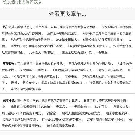
第20章 此人值得深交
查看更多章节...
、
、
热门点击:
醉酒情思
重生八零，爸妈！我自有我的荣耀姜老师魏杳
看见弹幕后，我送狗皇
、
、
帝和白月光归西元辰轩苏婉婉
后悔爱你穆斯澜沈清欢
林深不知云海许云琛裴馥许云琛裴馥
、
、
、
、
雪
从前不待春风慢祝如星许云毅
炮灰情史旧情人
鹤别空山踏明月孟谦荀宋雪诗
大
、
、
、
祸
重生后，我打脸恶毒狗男女我内心论文
风起时爱意散尽林青风顾汐云
行至爱意消散
、
、
、
、
处江言傅秦书雅
只手遮天（出书版）
重生之窈窈再爱我一次
吞噬鱼
、
、
更新榜单:
可以穿越了，靠修行无敌很合理吧
五胞胎恶魔人类世界的学园之旅
人皮子的异
、
、
、
、
世界讨封
东北往事：一手遮天
姐姐别乱动，弟弟已成年了！
网游：全职召唤师
叶
、
、
、
无尘
不是专科看不起，急诊更有性价比
草根书记
算命捉鬼太凶残，我被国家盯上
、
、
、
、
了
天渊
济公传奇
蚁后！蜂后！蛛后！助我修仙！
打赏返现，美女主播被我套路坏
、
、
了
东北江湖之冰城焦元南
、
完本小说:
重生八零，爸妈！我自有我的荣耀姜老师魏杳
拨雪寻春，烧灯续昼许曼珠于南
、
、
、
、
、
尘
错将真心落梧桐宋时礼苏韵怡
天幕尽头
天鹅奏鸣曲
味你而来
代码被掉包
、
、
、
、
后，销冠不干了魏南晨季明磊
甜蜜蜜
锦绣人生[快穿]爱伊莎越安安
朝来寒雨晚来风
、
、
、
彻底毁了她唐朝淮唐梦绮
行至爱意消散处江言傅秦书雅
江晏礼安然小说江晏礼时候
假
、
、
千金遇上真绿茶宋灵灵宋毅然
她来自星际最高监狱