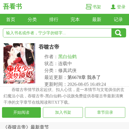
吾看书
书架
登录
首页
分类
排行
完本
最新
记录
吞噬古帝
作者：
黑白仙鹤
状态：连载中
分类：修真武侠
最近更新：
第6678章 我杀了
更新时间：2026-08-05 16:49:24
吞噬古帝情节跌宕起伏、扣人心弦，是一本情节与文笔俱佳的玄
幻魔法小说，吞噬古帝-黑白仙鹤-小说旗免费提供吞噬古帝最新清爽
干净的文字章节在线阅读和TXT下载。
开始阅读
加入书架
章节目录
《吞噬古帝》最新章节