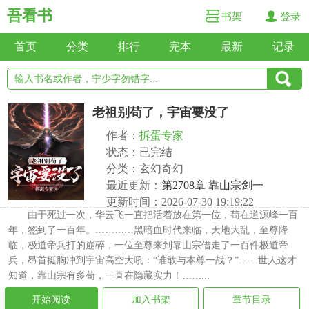
吾看书
书架
登录
首页
分类
排行
完本
最新
记录
老祖别苟了，宇宙要没了
作者：
拆蛋专家
状态：已完结
分类：玄幻奇幻
最近更新：
第2708章 靠山宗剑一
更新时间：2026-07-30 19:19:22
由于死过一次，华云飞一直把活着放在第一位，苟在道源峰一百
年，签到了一百年。…………黑暗血时代来临，天地大乱，至尊降
临，极道帝兵打的崩碎，一位至尊来到靠山宗借走了一百件极道帝
兵，昂首挺胸冲到宇宙高空大吼：“谁敢与本尊一战？”……世人这才
知道，靠山宗有多苟，一直在隐藏实力！……...
开始阅读
加入书架
章节目录