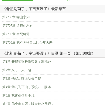
《老祖别苟了，宇宙要没了》最新章节
第2708章 靠山宗剑一
第2707章 追随你左右
第2706章 生死剑道
第2705章 我不觉得自己比少年天差！
《老祖别苟了，宇宙要没了》目录 第一页 （第1-100章）
第1章 开局签到极道帝兵：混沌钟
第2章 来，一人一包
第3章 他就…嘴上功夫了得
第4章 华云飞下山，系统2．0版本
第5章 荒古圣体叶不凡
第6章 你个老东西，以大欺小是吧？