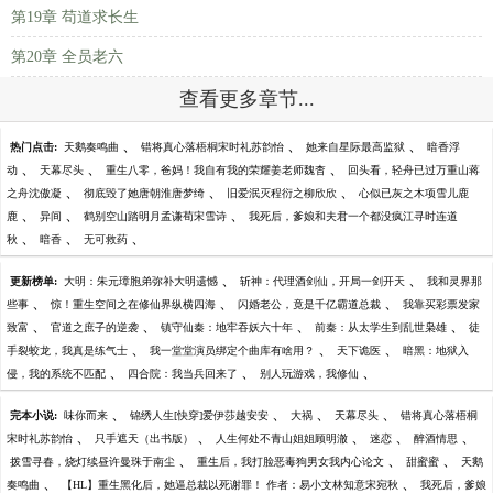
第19章 苟道求长生
第20章 全员老六
查看更多章节...
、
、
、
热门点击:
天鹅奏鸣曲
错将真心落梧桐宋时礼苏韵怡
她来自星际最高监狱
暗香浮
、
、
、
动
天幕尽头
重生八零，爸妈！我自有我的荣耀姜老师魏杳
回头看，轻舟已过万重山蒋
、
、
、
之舟沈傲凝
彻底毁了她唐朝淮唐梦绮
旧爱泯灭程衍之柳欣欣
心似已灰之木项雪儿鹿
、
、
、
鹿
异间
鹤别空山踏明月孟谦荀宋雪诗
我死后，爹娘和夫君一个都没疯江寻时连道
、
、
、
秋
暗香
无可救药
、
、
更新榜单:
大明：朱元璋胞弟弥补大明遗憾
斩神：代理酒剑仙，开局一剑开天
我和灵界那
、
、
、
些事
惊！重生空间之在修仙界纵横四海
闪婚老公，竟是千亿霸道总裁
我靠买彩票发家
、
、
、
、
致富
官道之庶子的逆袭
镇守仙秦：地牢吞妖六十年
前秦：从太学生到乱世枭雄
徒
、
、
、
手裂蛟龙，我真是练气士
我一堂堂演员绑定个曲库有啥用？
天下诡医
暗黑：地狱入
、
、
、
侵，我的系统不匹配
四合院：我当兵回来了
别人玩游戏，我修仙
、
、
、
、
完本小说:
味你而来
锦绣人生[快穿]爱伊莎越安安
大祸
天幕尽头
错将真心落梧桐
、
、
、
、
、
宋时礼苏韵怡
只手遮天（出书版）
人生何处不青山姐姐顾明澈
迷恋
醉酒情思
、
、
、
拨雪寻春，烧灯续昼许曼珠于南尘
重生后，我打脸恶毒狗男女我内心论文
甜蜜蜜
天鹅
、
、
奏鸣曲
【HL】重生黑化后，她逼总裁以死谢罪！ 作者：易小文林知意宋宛秋
我死后，爹娘