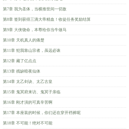
第7章 我为圣体，当横推世间一切敌
第8章 签到获得三滴大帝精血！收徒任务奖励结算
第9章 大侠饶命，本尊给你当牛做马
第10章 天机真人的痛楚
第11章 犯我靠山宗者，虽远必诛
第12章 藏了亿点点
第13章 残缺暗夜仙体
第14章 太乙剑诀、太乙古皇
第15章 鬼冥府来访、鬼冥子亲临
第16章 刚才演的可真辛苦啊
第17章 本座装的时候，你们还在穿开裆裤呢
第18章 不可能！绝对不可能