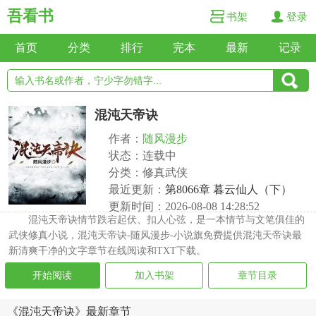
吾看书
书架
登录
首页
分类
排行
完本
最新
记录
混沌天帝诀
作者：
随风漫步
状态：连载中
分类：修真武侠
最近更新：
第8066章 暮云仙人（下）
更新时间：2026-08-08 14:28:52
混沌天帝诀情节跌宕起伏、扣人心弦，是一本情节与文笔俱佳的
武侠修真小说，混沌天帝诀-随风漫步-小说旗免费提供混沌天帝诀最
新清爽干净的文字章节在线阅读和TXT下载。
开始阅读
加入书架
章节目录
《混沌天帝诀》最新章节