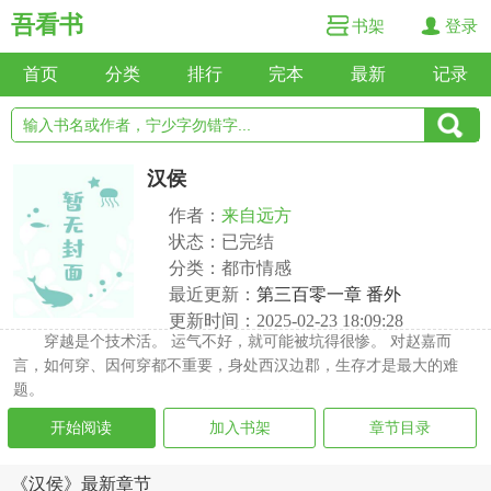
吾看书
书架
登录
首页
分类
排行
完本
最新
记录
汉侯
作者：
来自远方
状态：已完结
分类：都市情感
最近更新：
第三百零一章 番外
更新时间：2025-02-23 18:09:28
穿越是个技术活。 运气不好，就可能被坑得很惨。 对赵嘉而
言，如何穿、因何穿都不重要，身处西汉边郡，生存才是最大的难
题。
开始阅读
加入书架
章节目录
《汉侯》最新章节