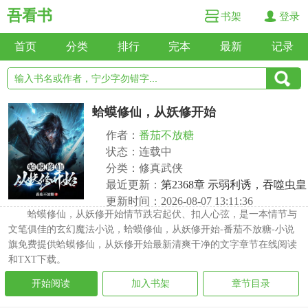
吾看书
书架
登录
首页
分类
排行
完本
最新
记录
蛤蟆修仙，从妖修开始
作者：
番茄不放糖
状态：连载中
分类：修真武侠
最近更新：
第2368章 示弱利诱，吞噬虫皇
更新时间：2026-08-07 13:11:36
蛤蟆修仙，从妖修开始情节跌宕起伏、扣人心弦，是一本情节与
文笔俱佳的玄幻魔法小说，蛤蟆修仙，从妖修开始-番茄不放糖-小说
旗免费提供蛤蟆修仙，从妖修开始最新清爽干净的文字章节在线阅读
和TXT下载。
开始阅读
加入书架
章节目录