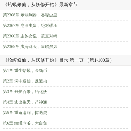
《蛤蟆修仙，从妖修开始》最新章节
第2368章 示弱利诱，吞噬虫皇
第2367章 崩溃虫皇，绝对碾压
第2366章 虫族女皇，凌空对峙
第2365章 虫海遮天，皇临黑风
《蛤蟆修仙，从妖修开始》目录 第一页 （第1-100章）
第1章 重生蛤蟆，金钱币
第2章 洞中遇仙，反遭劫
第3章 丹炉吞果，始化妖
第4章 逃出生天，得神通
第5章 重返溶洞，惊遇虎
第6章 蛤蟆老爷，大白兔