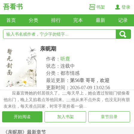
吾看书
书架
登录
首页
分类
排行
完本
最新
记录
亲昵期
作者：
听鹿
状态：连载中
分类：都市情感
最近更新：
第56章 哥哥，欢迎
更新时间：2026-07-09 13:02:56
应蓁宜馋她的邻居很久了。;;;;每天早上，她会透过智能门锁偷看
他出门，晚上又掐着点等他回来。;;;;他从来不点外卖，也没见到有朋
友来往，每天准点回家，时常手里拎着一袋...
开始阅读
加入书架
章节目录
《亲昵期》最新章节