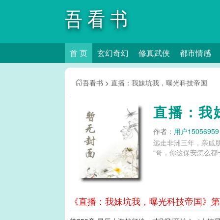
吾看书
首 页
玄幻奇幻
修真武侠
都市情感
吾看书
>
直播：我妹坑我，曝光科技帝国
直播：我
作者：
用户15056959
远走非洲三年，亲戚
“哥，你这保安怎么都一
《直播：我妹坑我，曝光科技帝国》第