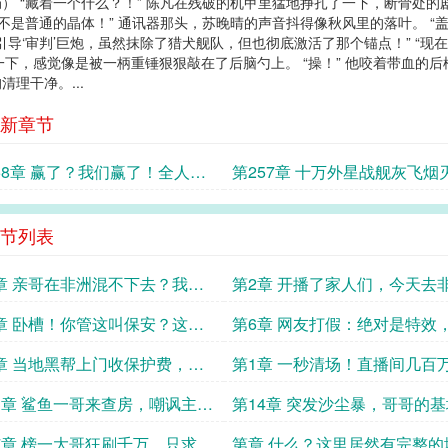
局） “藏着一个什么？！” 陈凡在残破的机甲里猛地挣扎了一下，断骨处
不是普通的晶体！” 通讯器那头，苏晚晴的声音抖得像秋风里的落叶。 
量去引导‘审判’巨炮，虽然抹除了猎犬舰队，但也彻底激活了那个锚点！” 
的一下，感觉像是被一柄重锤狠狠敲在了后脑勺上。 “操！” 他咬着带血的
理干净。...
新章节
58章 赢了？我们赢了！全人类
第257章 十万外星战舰灰飞烟
而泣！
仿佛从未存
节列表
章 亲哥在非洲混不下去？我去
第2章 开播了家人们，今天去
一下！
扶贫我哥
章 卧槽！你管这叫保安？这特
第6章 网友打假：绝对是特效
终结者
倒立洗头！
章 当地黑帮上门收保护费，主
第1章 一秒清场！直播间几百
跑！
看呆了！
3章 鲨鱼一哥来查房，嘲讽主播
第14章 突发沙尘暴，哥哥的
本狗
于暴露了
7章 榜一大哥狂刷千万，只求看
第章 什么？这里居然有完整的