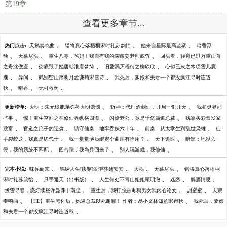
第19章
查看更多章节...
、
、
、
热门点击:
天鹅奏鸣曲
错将真心落梧桐宋时礼苏韵怡
她来自星际最高监狱
暗香浮
、
、
、
动
天幕尽头
重生八零，爸妈！我自有我的荣耀姜老师魏杳
回头看，轻舟已过万重山蒋
、
、
、
之舟沈傲凝
彻底毁了她唐朝淮唐梦绮
旧爱泯灭程衍之柳欣欣
心似已灰之木项雪儿鹿
、
、
、
鹿
异间
鹤别空山踏明月孟谦荀宋雪诗
我死后，爹娘和夫君一个都没疯江寻时连道
、
、
、
秋
暗香
无可救药
、
、
更新榜单:
大明：朱元璋胞弟弥补大明遗憾
斩神：代理酒剑仙，开局一剑开天
我和灵界那
、
、
、
些事
惊！重生空间之在修仙界纵横四海
闪婚老公，竟是千亿霸道总裁
我靠买彩票发家
、
、
、
、
致富
官道之庶子的逆袭
镇守仙秦：地牢吞妖六十年
前秦：从太学生到乱世枭雄
徒
、
、
、
手裂蛟龙，我真是练气士
我一堂堂演员绑定个曲库有啥用？
天下诡医
暗黑：地狱入
、
、
、
侵，我的系统不匹配
四合院：我当兵回来了
别人玩游戏，我修仙
、
、
、
、
完本小说:
味你而来
锦绣人生[快穿]爱伊莎越安安
大祸
天幕尽头
错将真心落梧桐
、
、
、
、
、
宋时礼苏韵怡
只手遮天（出书版）
人生何处不青山姐姐顾明澈
迷恋
醉酒情思
、
、
、
拨雪寻春，烧灯续昼许曼珠于南尘
重生后，我打脸恶毒狗男女我内心论文
甜蜜蜜
天鹅
、
、
奏鸣曲
【HL】重生黑化后，她逼总裁以死谢罪！ 作者：易小文林知意宋宛秋
我死后，爹娘
、
和夫君一个都没疯江寻时连道秋