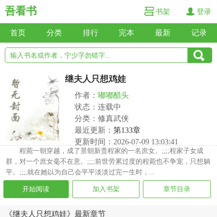
吾看书
书架
登录
首页
分类
排行
完本
最新
记录
继夫人只想鸡娃
作者：
嘟嘟醋头
状态：连载中
分类：修真武侠
最近更新：
第133章
更新时间：2026-07-09 13:03:41
程菀一朝穿越，成了景朝新贵程家的一名庶女。;;;;程家子女成
群，对一个庶女毫不在意。;;;;前世劳累过度的程菀也不争宠，只想躺
平。;;;;就在她以为自己会平平淡淡过完一生时，...
开始阅读
加入书架
章节目录
《继夫人只想鸡娃》最新章节