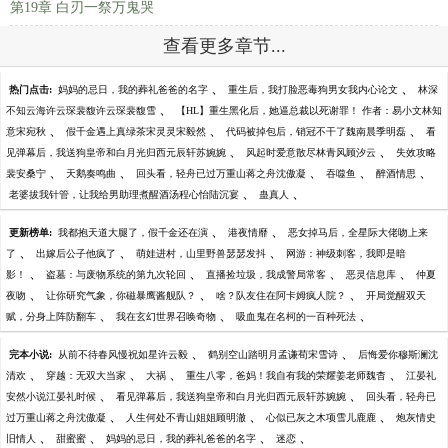
第19章 白刃一祭万鬼哭
查看更多章节...
、
、
热门点击:
妈妈的忌日，我的葬礼爸爸的名字
重生后，我打脸恶毒狗男女我内心论文
林深
、
不知云海许云琛裴馥许云琛裴馥雪
【HL】重生黑化后，她逼总裁以死谢罪！ 作者：易小文林知
、
、
、
意宋宛秋
假千金遇上真绿茶宋灵灵宋毅然
代码被掉包后，销冠不干了魏南晨季明磊
看
、
、
见弹幕后，我送狗皇帝和白月光归西元辰轩苏婉婉
风起时爱意散尽林青风顾汐云
失效攻略
、
、
、
、
、
裴安桑宁
天鹅奏鸣曲
回头看，轻舟已过万重山蒋之舟沈傲凝
吞噬鱼
醉酒情思
、
、
老婆拔我针管，让我给男助理煮醒酒汤程心怡陆沉宴
蛊真人
、
、
更新榜单:
我都抱天道大腿了，假千金还在演
港夜情靡
恶女掉马后，全星际大佬吻上来
、
、
、
了
出嫁后公子他疯了
萌娃进村，山里野兽瑟瑟发抖
网游：神级刺客，我即是暗
、
、
、
、
影！
盗墓：与废物系统的第九次轮回
直播捡垃圾，我成警局常客
恶灵信息库
仲夏
、
、
、
夜吻
让你研究气象，你磁暴鹰酱舰队？
啥？队友住在阿卡姆疯人院？
开局觉醒双天
、
、
、
赋，分身上阵防翻车
我在玄幻世界召唤奇物
吸血鬼在名柯的一百种死法
、
、
完本小说:
从前不待春风慢祝如星许云毅
鹤别空山踏明月孟谦荀宋雪诗
后悔爱你穆斯澜沈
、
、
、
、
清欢
穿越：无双大当家
大祸
重生八零，爸妈！我自有我的荣耀姜老师魏杳
江晏礼
、
、
安然小说江晏礼时候
看见弹幕后，我送狗皇帝和白月光归西元辰轩苏婉婉
回头看，轻舟已
、
、
、
过万重山蒋之舟沈傲凝
人生何处不青山姐姐顾明澈
心似已灰之木项雪儿鹿鹿
炮灰情史
、
、
、
、
旧情人
甜蜜蜜
妈妈的忌日，我的葬礼爸爸的名字
迷恋