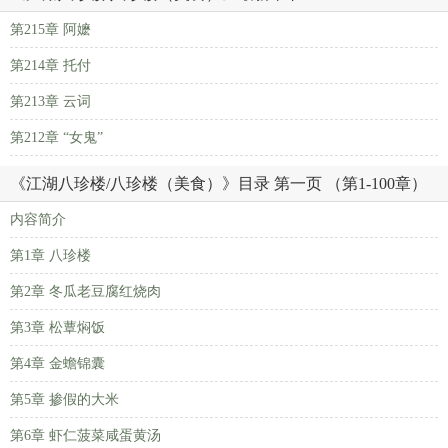
第215章 阿嬷
第214章 托付
第213章 云词
第212章 “女鬼”
《江湖八珍楼/八珍楼（美食）》目录 第一页 （第1-100章）
内容简介
第1章 八珍楼
第2章 冬瓜老豆腐红烧肉
第3章 松蕈焖饭
第4章 金蟾锦囊
第5章 掺假的大米
第6章 虾仁菠菜咸蛋黄汤