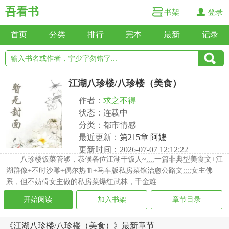
吾看书
书架
登录
首页
分类
排行
完本
最新
记录
江湖八珍楼/八珍楼（美食）
作者：
求之不得
状态：连载中
分类：都市情感
最近更新：
第215章 阿嬷
更新时间：2026-07-07 12:12:22
八珍楼饭菜管够，恭候各位江湖干饭人~;;;;一篇非典型美食文+江
湖群像+不时沙雕+偶尔热血+马车版私房菜馆治愈公路文;;;;女主佛
系，但不妨碍女主做的私房菜爆红武林，千金难...
开始阅读
加入书架
章节目录
《江湖八珍楼/八珍楼（美食）》最新章节