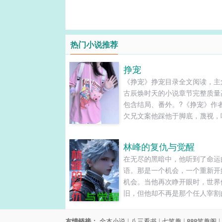
热门小说推荐
挣宠
《挣宠》挣宠目录全文阅读，主
古辰焕时天的小说章节完整质量
包含结局、番外。?《挣宠》作
欠兄文案他踩他于脚底，蔑视，
讽，因为他是高高在上的富家少
而他，只是他花钱雇来的保镖，
林峰的复仇与觉醒
命贱。四年辗转，再次相遇，他
在无尽的黑暗中，他听到了命运
默默无闻，衣食拮据的劳动下层
语。那是一个机会，一个重新开
他曾最瞧不起的那个男人，已然
机会。当他再次睁开眼时，世界
了权势巅峰！少爷，你知道我找
旧，但他却不再是那个任人宰割
久？呵呵，整整四年！你放手！
羊。他的名字是林峰，一个在商
【第一部】...
咤风云的天才，一个在爱情中遍
友情链接：
全本小说
|
八三看书
|
七笔趣
|
888笔趣阁
|