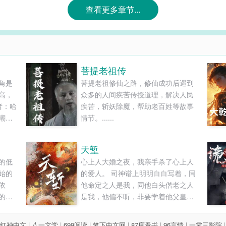
查看更多章节...
菩提老祖传
角是
菩提老祖修仙之路，修仙成功后遇到
高，
众多的人间疾苦传授道理，解决人民
者：哈
疾苦，斩妖除魔，帮助老百姓等故事
嘲
情节。......
爷，
人卑
天堑
成了
的低
心上人大婚之夜，我亲手杀了心上人
，而
始的
的爱人。 司神谱上明明白白写着，同
站在
依
他命定之人是我，同他白头偕老之人
你多
的羔
是我，他偏不听，非要学着他父皇那
！
界叱
般，爱上不该爱的人，违逆天道。 我
体鳞
不能眼睁睁看着他去死，所以我愿意
红袖中文
|
八一文学
|
699阅读
|
笔下中文网
|
87度看书
|
96言情
|
一零三影院