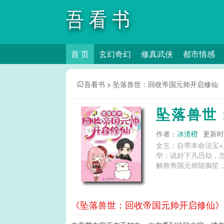
吾看书
首 页
玄幻奇幻
修真武侠
都市情感
吾看书
>
坠落兽世：回收帝国元帅开启修仙
坠落兽世
作者：
冰渣橙
更新时间
女主：自带本命法宝+
华：说好下凡历劫，怎
解救帝国元帅陆御笙，
《坠落兽世：回收帝国元帅开启修仙》第