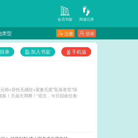
会员书架
阅读记录
他类型
注册
登录
目录
加入书架
手机版
元帅+异性无感症+宠妻无度*坠落兽世*琼
靠！天崩天局啊！“宿主，今日回收任务: