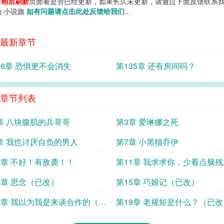
您
稍后刷新
页面看是否已经更新，如果长久未更新，请通过下面反馈联系我
仙 小说旗
如有问题请点击此处反馈给我们
...
最新章节
36章 恐惧更不会消失
第135章 还有房间吗？
章节列表
章 八块腹肌的兵哥哥
第3章 爱琳娜之死
章 我也讨厌自负的男人
第7章 小黑猫乔伊
0章 不好！有敌袭！！
第11章 我求求你，少看点脑
4章 思念（已改）
第15章 巧娘记（已改）
8章 我以为我是来谈合作的（已
第19章 老规矩是什么？（已改