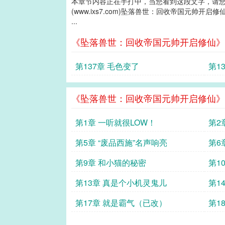
本章节内容正在手打中，当您看到这段文字，请
(www.ixs7.com)坠落兽世：回收帝国元帅开启修
...
《坠落兽世：回收帝国元帅开启修仙》
第137章 毛色变了
第1
《坠落兽世：回收帝国元帅开启修仙》
第1章 一听就很LOW！
第2
第5章 “废品西施”名声响亮
第6
第9章 和小猫的秘密
第1
第13章 真是个小机灵鬼儿
第1
第17章 就是霸气（已改）
第1
改）