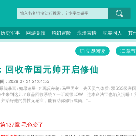
历史军事
网游竞技
科幻冒险
浪漫言情
耽美同人
其
立即阅读
章节
：回收帝国元帅开启修仙
：2026-07-31 21:01:55
系统暴富+如愿追星+奔现反差萌+马甲男主：先天灵气体质+双SSS级帝国
生来到这儿？废品回收系统？一听就很LOW！连本命法宝也陷入沉睡！我
并治好他的异性无感症，能有助你修行成仙。”...
137章 毛色变了