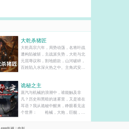
大乾杀猪匠
大乾高宗六年，局势动荡，名将叶战
遭构陷被斩，主战派失势，大乾与北
元屈辱议和，割地赔款，山河破碎，
百姓陷入水深火热之中。主角武安君
穿越而来，附身成为武大郎。此时的
他，父母双亡、家徒四壁，为谋生
诡秘之主
计，不得不重拾杀猪旧业。在一次杀
蒸汽与机械的浪潮中，谁能触及非
猪时，他意外激活杀戮值兑换奖励系
凡？历史和黑暗的迷雾里，又是谁在
统，就此开启逆袭之路。......
耳语？我从诡秘中醒来，睁眼看见这
个世界： 枪械，大炮，巨舰，飞
空艇，差分机；魔药，占卜，诅咒，
倒吊人，封印物……光明...
|
688影视
|
电影