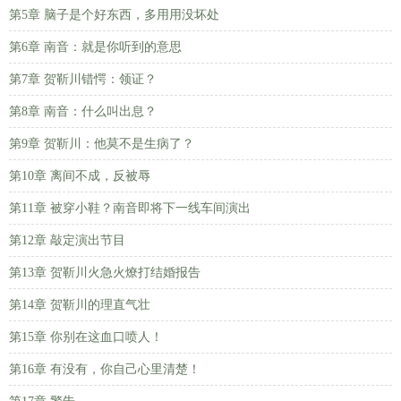
第5章 脑子是个好东西，多用用没坏处
第6章 南音：就是你听到的意思
第7章 贺靳川错愕：领证？
第8章 南音：什么叫出息？
第9章 贺靳川：他莫不是生病了？
第10章 离间不成，反被辱
第11章 被穿小鞋？南音即将下一线车间演出
第12章 敲定演出节目
第13章 贺靳川火急火燎打结婚报告
第14章 贺靳川的理直气壮
第15章 你别在这血口喷人！
第16章 有没有，你自己心里清楚！