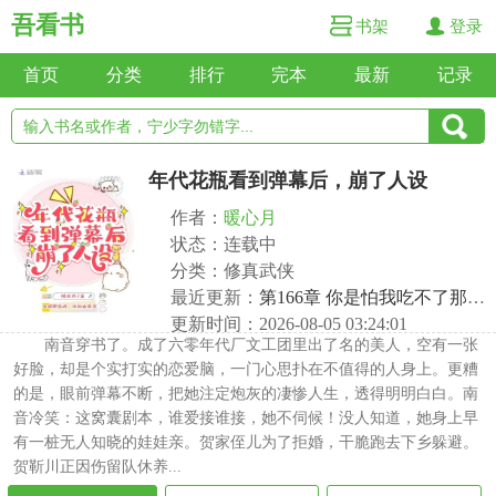
吾看书
书架
登录
首页
分类
排行
完本
最新
记录
年代花瓶看到弹幕后，崩了人设
作者：
暖心月
状态：连载中
分类：修真武侠
最近更新：
第166章 你是怕我吃不了那个苦？
更新时间：2026-08-05 03:24:01
南音穿书了。成了六零年代厂文工团里出了名的美人，空有一张
好脸，却是个实打实的恋爱脑，一门心思扑在不值得的人身上。更糟
的是，眼前弹幕不断，把她注定炮灰的凄惨人生，透得明明白白。南
音冷笑：这窝囊剧本，谁爱接谁接，她不伺候！没人知道，她身上早
有一桩无人知晓的娃娃亲。贺家侄儿为了拒婚，干脆跑去下乡躲避。
贺靳川正因伤留队休养...