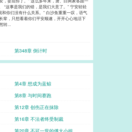
安，委屈你了。” 这么多年来，唐、白两家各踞一
 “这事是我们的错，是我们大意了。” 宁安轻轻
就和你们没有什么关系。” 白沙鱼重重一叹，语气
为长辈，只想看着你们平安顺遂，开开心心地活下
...
第348章 倒计时
第4章 想成为蓝鲸
第8章 与时间赛跑
第12章 创伤正在抹除
第16章 不法者终受制裁
第20章 不可一世的傅大小姐