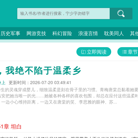
历史军事
网游竞技
科幻冒险
浪漫言情
耽美同人
其
立即阅读
章节
，我绝不陷于温柔乡
身上
更新时间：2026-07-20 03:49:41
大学生的灵魂穿成婴儿，细致温柔是刻在骨子里的习惯。青梅唐棠总黏着她
佑安把她当唯一的光……她被各种各样的喜欢包围，却总在应付这些温柔
一边小心维持距离，一边又在唐棠的笑、李思雅的眼神、苏...
1章 坦白