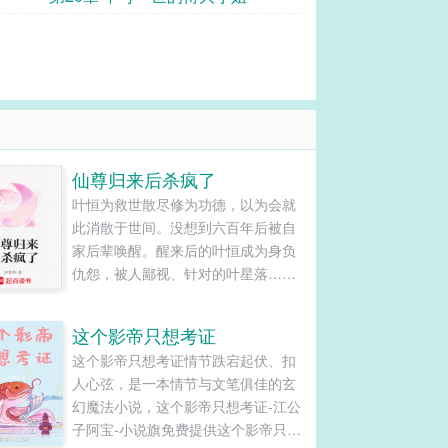
仙尊归来后杀疯了
叶恒为救世散尽修为功德，以为会就
此消散于世间。没想到六百年后被自
家后辈唤醒。醒来后的叶恒成为身负
仇怨，被人鄙视、针对的叶星落……
看到混乱的家族，面对失去傲骨的叶
氏后人，叶星落只能含泪打击教导孩
这个影帝只想考证
子……整个京城都知道叶家那个在乡
这个影帝只想考证情节跌宕起伏、扣
下长大的嫡女叶星落要为七皇子冲
人心弦，是一本情节与文笔俱佳的玄
喜。大家都等着看这个乡下土包子的
幻魔法小说，这个影帝只想考证-江公
笑话。没想到等啊等，等到了除夕宫
子阿宝-小说旗免费提供这个影帝只想
宴。当长身玉立，面色红润的七皇子