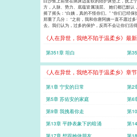
白沙鱼上前坐在病床边柔软的陪护床垫上，抚上宁
方，人脉、势力、底蕴皆属顶层。 她们都已默认，
摇了摇头：“白姨，真的不怪你们。” “你们已经
郑重了几分： “之前，我和你唐阿姨一直不愿过
去。我们认为，过多的保护，反而不会让你们活得自
《人在异世，我绝不陷于温柔乡》最新
第351章 坦白
第3
《人在异世，我绝不陷于温柔乡》章节
第1章 宁安的日常
第2
第5章 苏佑安的家庭
第6
第9章 我拽着你走
第1
第13章 平静表象下的暗涌
第1
第17章 想跟她做朋友
第1