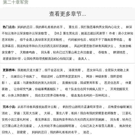
第二十章军营
查看更多章节...
、
、
热门点击:
妈妈的忌日，我的葬礼爸爸的名字
重生后，我打脸恶毒狗男女我内心论文
林深
、
不知云海许云琛裴馥许云琛裴馥雪
【HL】重生黑化后，她逼总裁以死谢罪！ 作者：易小文林知
、
、
、
意宋宛秋
假千金遇上真绿茶宋灵灵宋毅然
代码被掉包后，销冠不干了魏南晨季明磊
看
、
、
见弹幕后，我送狗皇帝和白月光归西元辰轩苏婉婉
风起时爱意散尽林青风顾汐云
失效攻略
、
、
、
、
、
裴安桑宁
天鹅奏鸣曲
回头看，轻舟已过万重山蒋之舟沈傲凝
吞噬鱼
醉酒情思
、
、
老婆拔我针管，让我给男助理煮醒酒汤程心怡陆沉宴
蛊真人
、
、
更新榜单:
我都抱天道大腿了，假千金还在演
港夜情靡
恶女掉马后，全星际大佬吻上来
、
、
、
了
出嫁后公子他疯了
萌娃进村，山里野兽瑟瑟发抖
网游：神级刺客，我即是暗
、
、
、
、
影！
盗墓：与废物系统的第九次轮回
直播捡垃圾，我成警局常客
恶灵信息库
仲夏
、
、
、
夜吻
让你研究气象，你磁暴鹰酱舰队？
啥？队友住在阿卡姆疯人院？
开局觉醒双天
、
、
、
赋，分身上阵防翻车
我在玄幻世界召唤奇物
吸血鬼在名柯的一百种死法
、
、
完本小说:
从前不待春风慢祝如星许云毅
鹤别空山踏明月孟谦荀宋雪诗
后悔爱你穆斯澜沈
、
、
、
、
清欢
穿越：无双大当家
大祸
重生八零，爸妈！我自有我的荣耀姜老师魏杳
江晏礼
、
、
安然小说江晏礼时候
看见弹幕后，我送狗皇帝和白月光归西元辰轩苏婉婉
回头看，轻舟已
、
、
、
过万重山蒋之舟沈傲凝
人生何处不青山姐姐顾明澈
心似已灰之木项雪儿鹿鹿
炮灰情史
、
、
、
、
旧情人
甜蜜蜜
妈妈的忌日，我的葬礼爸爸的名字
迷恋