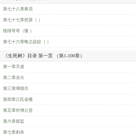
第七十八章夜话
第七十七章把尿（ ）
线情哥哥（微 ）
第七十六章晦之皎皎（ ）
《生死树》目录 第一页 （第1-100章）
第一章天道
第二章业火
第三章绸缎庄
第四章江氏金楼
第五章对簿公堂
第六章探监
第七章刺杀