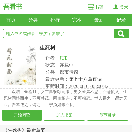
吾看书
书架
登录
首页
分类
排行
完本
最新
记录
生死树
作者：
JUE
状态：连载中
分类：都市情感
最近更新：
第七十八章夜话
更新时间：2026-08-05 08:00:42
双洁，全程11，女主喜欢颐而康，男女荤素不忌，介意慎入。生
死树同根而生，不可并茂。同血相连，不可相恋。世人畏之，谓之天
命。吾辈逆之，谓之——宁负如来不负...
开始阅读
加入书架
章节目录
《生死树》最新章节