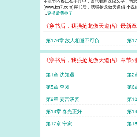
本章节内容正在手打中，当您看到这段文字，请
(www.ixs7.com)穿书后，我强抢龙傲天道侣 小
...
穿书后我抢了
《穿书后，我强抢龙傲天道侣》最新章
第176章 故人相邀不可负
第1
《穿书后，我强抢龙傲天道侣》章节列
第1章 沈知遇
第2
第5章 查阅
第6
第9章 妄言谈娶
第1
第13章 春光正好
第1
第17章 宁家
第1