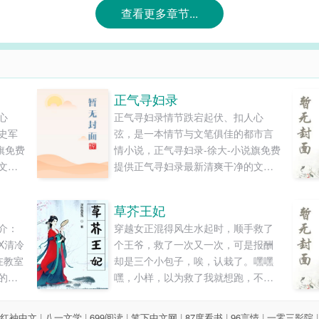
查看更多章节...
正气寻妇录
心
正气寻妇录情节跌宕起伏、扣人心
史军
弦，是一本情节与文笔俱佳的都市言
旗免费
情小说，正气寻妇录-徐大-小说旗免费
文字
提供正气寻妇录最新清爽干净的文字
章节在线阅读和TXT下载。...
草芥王妃
介：
穿越女正混得风生水起时，顺手救了
X清冷
个王爷，救了一次又一次，可是报酬
在教室
却是三个小包子，唉，认栽了。嘿嘿
的江
嘿，小样，以为救了我就想跑，不把
，肤
你黑进王府，那我战神的威名何在，
蓝火
小包子爹来了………………......
红袖中文
|
八一文学
|
699阅读
|
笔下中文网
|
87度看书
|
96言情
|
一零三影院