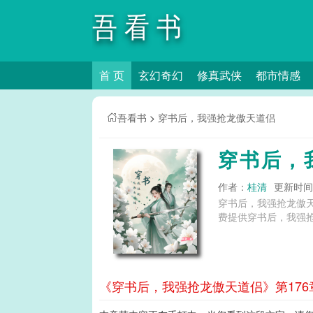
吾看书
首 页
玄幻奇幻
修真武侠
都市情感
吾看书
>
穿书后，我强抢龙傲天道侣
穿书后，
作者：
桂清
更新时间：2
穿书后，我强抢龙傲
费提供穿书后，我强抢
《穿书后，我强抢龙傲天道侣》第176