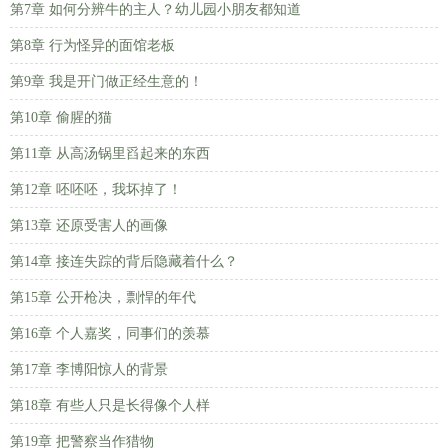
第7章 如何分辨牛的主人？幼儿园小朋友都知道
第8章 行为怪异的面馆老板
第9章 我是开门做正经生意的！
第10章 偷腥的猫
第11章 从高汤锅里舀起来的东西
第12章 呸呸呸，我坏掉了！
第13章 还原受害人的画像
第14章 接连失踪的背后隐藏着什么？
第15章 公开枪决，剽悍的年代
第16章 个人嘉奖，同事们的羡慕
第17章 李博阳惊人的背景
第18章 有些人只是长得像个人样
第19章 把警察当作猎物