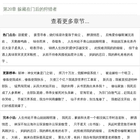
第20章 躲藏在门后的狩猎者
查看更多章节...
、
、
、
热门点击:
甜蜜蜜
拨雪寻春，烧灯续昼许曼珠于南尘
醉酒情思
后悔爱你穆斯澜沈清
、
、
、
、
、
欢
天鹅奏鸣曲
味你而来
吞噬鱼
人生何处不青山姐姐顾明澈
和姐姐互换化兽丹
、
、
、
、
后大皇子柔美人
暗香浮动
锦绣人生[快穿]爱伊莎越安安
此恨难消我奶奶烟烟
假千金
、
、
遇上真绿茶宋灵灵宋毅然
从前不待春风慢祝如星许云毅
妈妈的忌日，我的葬礼爸爸的名
、
字
、
、
、
更新榜单:
斩神：神女对象是门之钥
挥刀十万次，觉醒神级系统！
被迫嫁给一个暗卫
、
、
修炼使我成长，修炼使我快乐
欠债三个亿？我诡异世界打工暴富
新兵连，我被直招进特种
、
、
、
部队
猛男闯莞城，从四大村姑开始
我的剑尊，从书里跑出来杀我？
修仙家族：我死后
、
、
、
成了人参果树
去部队退婚，乖乖女被死对头亲麻
宦海官途
为宗门自散气运，赶我走后
、
、
、
你哭啥
手握万界系统，我当中间商赚翻了
仙子求求你，别当鬼修了
我都还没开始，你
、
们好感度就爆了
、
、
完本小说:
人生何处不青山姐姐顾明澈
我死后，爹娘和夫君一个都没疯江寻时连道秋
醉酒
、
、
、
情思
林深不知云海许云琛裴馥许云琛裴馥雪
只手遮天（出书版）
风起时爱意散尽林青
、
、
、
风顾汐云
妈妈的忌日，我的葬礼爸爸的名字
此恨难消我奶奶烟烟
后悔爱你穆斯澜沈清
、
、
、
、
欢
大祸
她来自星际最高监狱
重生八零，爸妈！我自有我的荣耀姜老师魏杳
异