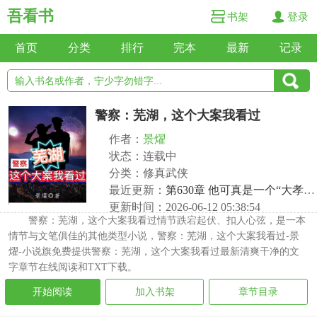
吾看书
书架
登录
首页
分类
排行
完本
最新
记录
警察：芜湖，这个大案我看过
作者：
景燿
状态：连载中
分类：修真武侠
最近更新：
第630章 他可真是一个“大孝子”啊！
更新时间：2026-06-12 05:38:54
警察：芜湖，这个大案我看过情节跌宕起伏、扣人心弦，是一本
情节与文笔俱佳的其他类型小说，警察：芜湖，这个大案我看过-景
燿-小说旗免费提供警察：芜湖，这个大案我看过最新清爽干净的文
字章节在线阅读和TXT下载。
开始阅读
加入书架
章节目录