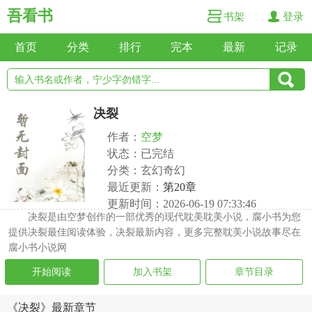
吾看书
书架
登录
首页
分类
排行
完本
最新
记录
决裂
作者：
空梦
状态：已完结
分类：玄幻奇幻
最近更新：
第20章
更新时间：2026-06-19 07:33:46
决裂是由空梦创作的一部优秀的现代耽美耽美小说，腐小书为您
提供决裂最佳阅读体验，决裂最新内容，更多完整耽美小说故事尽在
腐小书小说网
开始阅读
加入书架
章节目录
《决裂》最新章节