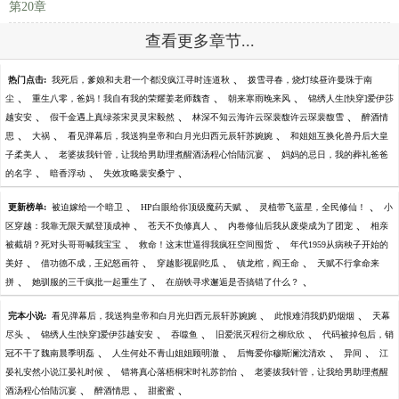
第20章
查看更多章节...
、
热门点击:
我死后，爹娘和夫君一个都没疯江寻时连道秋
拨雪寻春，烧灯续昼许曼珠于南
、
、
、
尘
重生八零，爸妈！我自有我的荣耀姜老师魏杳
朝来寒雨晚来风
锦绣人生[快穿]爱伊莎
、
、
、
越安安
假千金遇上真绿茶宋灵灵宋毅然
林深不知云海许云琛裴馥许云琛裴馥雪
醉酒情
、
、
、
思
大祸
看见弹幕后，我送狗皇帝和白月光归西元辰轩苏婉婉
和姐姐互换化兽丹后大皇
、
、
子柔美人
老婆拔我针管，让我给男助理煮醒酒汤程心怡陆沉宴
妈妈的忌日，我的葬礼爸爸
、
、
、
的名字
暗香浮动
失效攻略裴安桑宁
、
、
、
更新榜单:
被迫嫁给一个暗卫
HP白眼给你顶级魔药天赋
灵植带飞蓝星，全民修仙！
小
、
、
、
区穿越：我靠无限天赋登顶成神
苍天不负修真人
内卷修仙后我从废柴成为了团宠
相亲
、
、
被截胡？死对头哥哥喊我宝宝
救命！这末世逼得我疯狂空间囤货
年代1959从病秧子开始的
、
、
、
、
美好
借功德不成，王妃怒画符
穿越影视剧吃瓜
镇龙棺，阎王命
天赋不行拿命来
、
、
、
拼
她驯服的三千疯批一起重生了
在崩铁寻求邂逅是否搞错了什么？
、
、
完本小说:
看见弹幕后，我送狗皇帝和白月光归西元辰轩苏婉婉
此恨难消我奶奶烟烟
天幕
、
、
、
、
尽头
锦绣人生[快穿]爱伊莎越安安
吞噬鱼
旧爱泯灭程衍之柳欣欣
代码被掉包后，销
、
、
、
、
冠不干了魏南晨季明磊
人生何处不青山姐姐顾明澈
后悔爱你穆斯澜沈清欢
异间
江
、
、
晏礼安然小说江晏礼时候
错将真心落梧桐宋时礼苏韵怡
老婆拔我针管，让我给男助理煮醒
、
、
、
酒汤程心怡陆沉宴
醉酒情思
甜蜜蜜