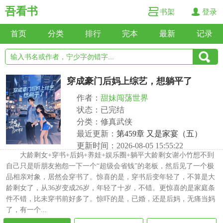
吾看书
书架
登录
首页
分类
排行
完本
最新
记录
穿成豪门后妈上综艺，想躺平了
作者：
甜妹闯荡世界
状态：已完结
分类：修真武侠
最近更新：
第459章 又是家宴（五）
更新时间：2026-08-05 15:55:22
大龄剩女+穿书+后妈+养娃+娱乐圈+躺平大龄剩女谢小竹想不到
自己只是听朋友抱怨一下一个“超级会省钱”的老板，然后见了一个极
品相亲对象，居然会穿书了。惊喜的是，穿书后变年轻了，不算是大
龄剩女了，从36岁变成26岁，年轻了十岁，不错。更惊喜的是家庭条
件不错，比未穿书前好多了。惊吓的是，已婚，还是后妈，无痛当妈
了，有一个...