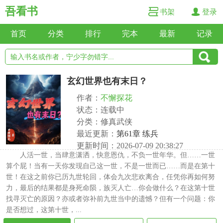
吾看书
书架
登录
首页
分类
排行
完本
最新
记录
玄幻世界也有末日？
作者：
不懈探花
状态：连载中
分类：修真武侠
最近更新：
第61章 练兵
更新时间：2026-07-09 20:38:27
人活一世，当肆意潇洒，快意恩仇，不负一世年华。但……一世
算个屁！当有一天你发现自己这一世，不是一世而已……而是在第十
世！在这之前你已历九世轮回，体会九次悲欢离合，任凭你再如何努
力，最后的结果都是身死命陨，族灭人亡…你会做什么？在这第十世
找寻灭亡的原因？亦或者弥补前九世当中的遗憾？但有一个问题：你
是否想过，这第十世，...