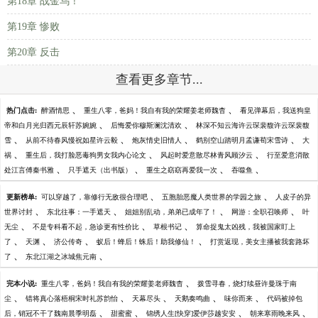
第18章 战金乌！
第19章 惨败
第20章 反击
查看更多章节...
、
、
热门点击:
醉酒情思
重生八零，爸妈！我自有我的荣耀姜老师魏杳
看见弹幕后，我送狗皇
、
、
帝和白月光归西元辰轩苏婉婉
后悔爱你穆斯澜沈清欢
林深不知云海许云琛裴馥许云琛裴馥
、
、
、
、
雪
从前不待春风慢祝如星许云毅
炮灰情史旧情人
鹤别空山踏明月孟谦荀宋雪诗
大
、
、
、
祸
重生后，我打脸恶毒狗男女我内心论文
风起时爱意散尽林青风顾汐云
行至爱意消散
、
、
、
、
处江言傅秦书雅
只手遮天（出书版）
重生之窈窈再爱我一次
吞噬鱼
、
、
更新榜单:
可以穿越了，靠修行无敌很合理吧
五胞胎恶魔人类世界的学园之旅
人皮子的异
、
、
、
、
世界讨封
东北往事：一手遮天
姐姐别乱动，弟弟已成年了！
网游：全职召唤师
叶
、
、
、
无尘
不是专科看不起，急诊更有性价比
草根书记
算命捉鬼太凶残，我被国家盯上
、
、
、
、
了
天渊
济公传奇
蚁后！蜂后！蛛后！助我修仙！
打赏返现，美女主播被我套路坏
、
、
了
东北江湖之冰城焦元南
、
完本小说:
重生八零，爸妈！我自有我的荣耀姜老师魏杳
拨雪寻春，烧灯续昼许曼珠于南
、
、
、
、
、
尘
错将真心落梧桐宋时礼苏韵怡
天幕尽头
天鹅奏鸣曲
味你而来
代码被掉包
、
、
、
、
后，销冠不干了魏南晨季明磊
甜蜜蜜
锦绣人生[快穿]爱伊莎越安安
朝来寒雨晚来风