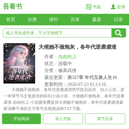
吾看书
书架
登录
首页
分类
排行
完本
最新
记录
大佬她不做炮灰，各年代逆袭虐渣
作者：
自由向上
状态：连载中
分类：修真武侠
最近更新：
第327章 年代互换人生16
更新时间：2026-07-23 01:13:16
大佬她不做炮灰，各年代逆袭虐渣情节跌宕起伏、扣人心弦，是
一本情节与文笔俱佳的科幻小说小说，大佬她不做炮灰，各年代逆袭
虐渣-自由向上-小说旗免费提供大佬她不做炮灰，各年代逆袭虐渣最
新清爽干净的文字章节在线阅读和TXT下载。
开始阅读
加入书架
章节目录