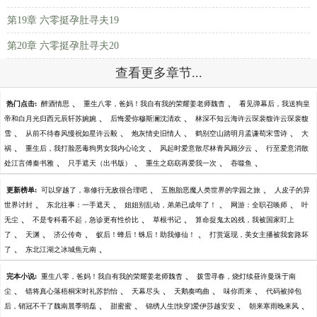
第19章 六零挺孕肚寻夫19
第20章 六零挺孕肚寻夫20
查看更多章节...
、
、
热门点击:
醉酒情思
重生八零，爸妈！我自有我的荣耀姜老师魏杳
看见弹幕后，我送狗皇
、
、
帝和白月光归西元辰轩苏婉婉
后悔爱你穆斯澜沈清欢
林深不知云海许云琛裴馥许云琛裴馥
、
、
、
、
雪
从前不待春风慢祝如星许云毅
炮灰情史旧情人
鹤别空山踏明月孟谦荀宋雪诗
大
、
、
、
祸
重生后，我打脸恶毒狗男女我内心论文
风起时爱意散尽林青风顾汐云
行至爱意消散
、
、
、
、
处江言傅秦书雅
只手遮天（出书版）
重生之窈窈再爱我一次
吞噬鱼
、
、
更新榜单:
可以穿越了，靠修行无敌很合理吧
五胞胎恶魔人类世界的学园之旅
人皮子的异
、
、
、
、
世界讨封
东北往事：一手遮天
姐姐别乱动，弟弟已成年了！
网游：全职召唤师
叶
、
、
、
无尘
不是专科看不起，急诊更有性价比
草根书记
算命捉鬼太凶残，我被国家盯上
、
、
、
、
了
天渊
济公传奇
蚁后！蜂后！蛛后！助我修仙！
打赏返现，美女主播被我套路坏
、
、
了
东北江湖之冰城焦元南
、
完本小说:
重生八零，爸妈！我自有我的荣耀姜老师魏杳
拨雪寻春，烧灯续昼许曼珠于南
、
、
、
、
、
尘
错将真心落梧桐宋时礼苏韵怡
天幕尽头
天鹅奏鸣曲
味你而来
代码被掉包
、
、
、
、
后，销冠不干了魏南晨季明磊
甜蜜蜜
锦绣人生[快穿]爱伊莎越安安
朝来寒雨晚来风