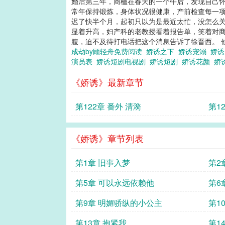
婚后第三年，商楹在春天的一个午后，发现自己怀
常年保持锻炼，身体状况很健康，产前检查每一项
迟了快半个月，起初只以为是最近太忙，没怎么关
显着升高，妇产科的老教授看着报告单，笑着对商
腹，迫不及待打电话把这个消息告诉了徐晋西。 
成劫by顾轻舟免费阅读
娇诱之下
娇诱宠溺
娇
演员表
娇诱短剧电视剧
娇诱短剧
娇诱花颜
娇
《娇诱》最新章节
第122章 番外 清漪
第1
《娇诱》章节列表
第1章 旧事入梦
第2
第5章 可以永远依赖他
第6
第9章 明媚骄纵的小公主
第1
第13章 抱紧我
第1