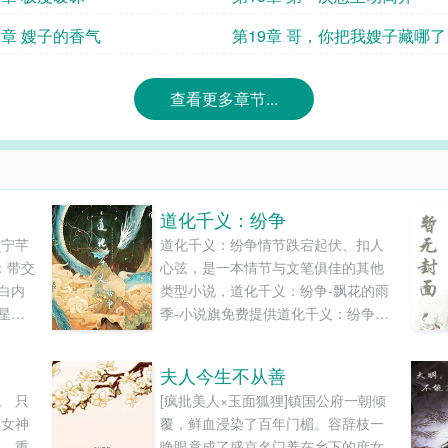
8章 嫂子的香气
第19章 哥，你把我嫂子藏哪了
查看更多章节...
道化千义：纷争
_宁芊
道化千义：纷争情节跌宕起伏、扣人
：带交
心弦，是一本情节与文笔俱佳的其他
白内
类型小说，道化千义：纷争-飘花的雨
星球
季-小说旗免费提供道化千义：纷争最
灾世
新清爽干净的文字章节在线阅读和
带着
TXT下载。...
夫人今生不从善
的异
。 只
[疯批美人×玉面狐狸]镇国公府一朝倾
秒到
，女神
覆，鲜血浸染了百年门楣。容辞枝一
间。
二，重
睁眼竟成了盛京名门养在乡下的庶女