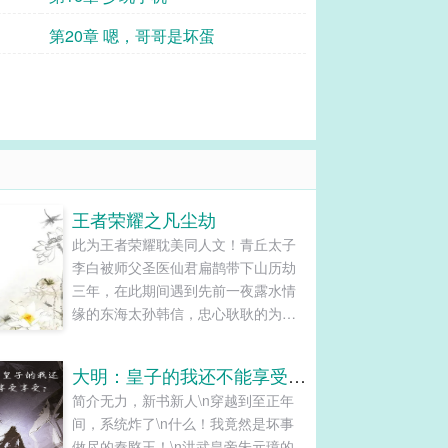
第20章 嗯，哥哥是坏蛋
王者荣耀之凡尘劫
此为王者荣耀耽美同人文！青丘太子
李白被师父圣医仙君扁鹊带下山历劫
三年，在此期间遇到先前一夜露水情
缘的东海太孙韩信，忠心耿耿的为官
者狄仁杰，苦命一生的李元芳...
大明：皇子的我还不能享受享受？
简介无力，新书新人\n穿越到至正年
间，系统炸了\n什么！我竟然是坏事
做尽的秦愍王！\n洪武皇帝朱元璋的