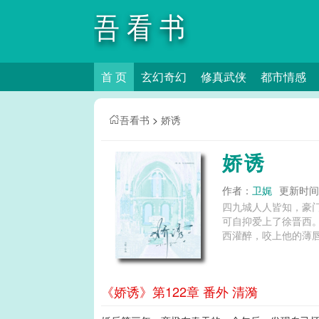
吾看书
首 页
玄幻奇幻
修真武侠
都市情感
吾看书
>
娇诱
娇诱
作者：
卫娓
更新时间：2
四九城人人皆知，豪
可自抑爱上了徐晋西
西灌醉，咬上他的薄唇
《娇诱》第122章 番外 清漪