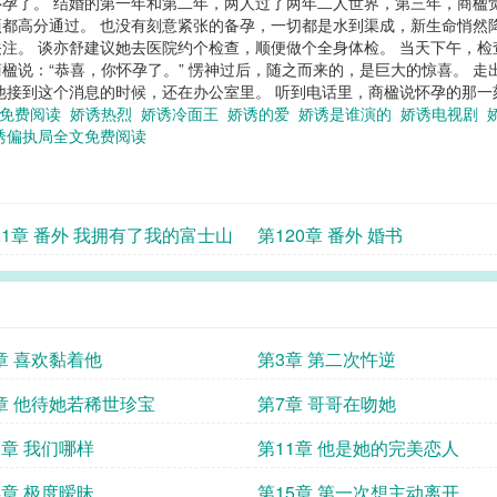
孕了。 结婚的第一年和第二年，两人过了两年二人世界，第三年，商楹
都高分通过。 也没有刻意紧张的备孕，一切都是水到渠成，新生命悄然
注。 谈亦舒建议她去医院约个检查，顺便做个全身体检。 当天下午，检
楹说：“恭喜，你怀孕了。” 愣神过后，随之而来的，是巨大的惊喜。 
他接到这个消息的时候，还在办公室里。 听到电话里，商楹说怀孕的那一刻
诱免费阅读
娇诱热烈
娇诱冷面王
娇诱的爱
娇诱是谁演的
娇诱电视剧
诱偏执局全文免费阅读
21章 番外 我拥有了我的富士山
第120章 番外 婚书
章 喜欢黏着他
第3章 第二次忤逆
章 他待她若稀世珍宝
第7章 哥哥在吻她
0章 我们哪样
第11章 他是她的完美恋人
4章 极度暧昧
第15章 第一次想主动离开