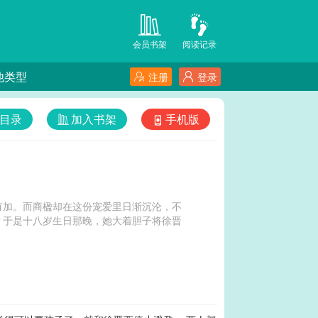
会员书架
阅读记录
他类型
注册
登录
目录
加入书架
手机版
有加。而商楹却在这份宠爱里日渐沉沦，不
？于是十八岁生日那晚，她大着胆子将徐晋