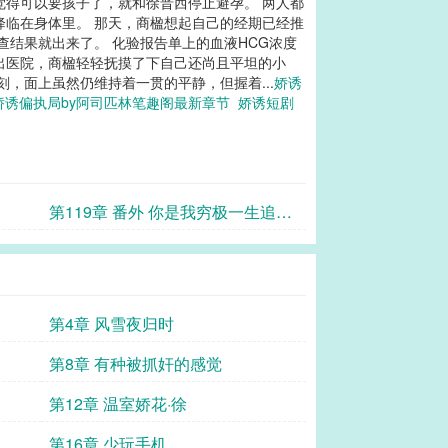
觉得可以要孩子了，就和徐晋西停止避孕。 两人都
降临在身体里。 那天，商楹想起自己的经期已经推
查结果就出来了。 化验报告单上的血液HCG浓度
走出医院，商楹轻轻抚摸了下自己还尚且平坦的小
，面上虽然仍维持着一贯的平静，但握着...
娇诱
娇诱偏执局by阿司匹林笔趣阁最新章节
娇诱短剧
第119章 番外 你是我穷极一生追寻
的归处
第4章 风雪夜归时
第8章 有种被抓奸的感觉
第12章 温室娇花·徐
第16章 少玩手机