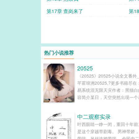
第17章 查岗来了
第1
热门小说推荐
20525
《20525》20525小说全文番外
芊霍琅洲20525,?更多书籍尽在
易系统混无限天灾作者：黑猫白
容简介某日，天空突然出现一个
虚影，无数人被卷入无限末世天
界中。只有完成通关任务，才能
中二观察实录
奖励回到原生世界。宁芊芊觉醒
叶西眼睛一睁一闭，重回十年前
能是拥有一个交易系统，购物一
是这个穿越带剧毒。 男神带娇
货，还附带可升级的随身仓库空
带喘，吊丝连娇带喘。 全民中