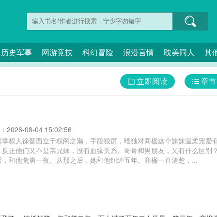
历史军事
网游竞技
科幻冒险
浪漫言情
耽美同人
其
立即阅读
章节
026-08-04 15:02:56
门掌权人徐晋西立于权阁之巅，手段狠厉，唯独对商楹这个妹妹温柔宠爱
。反正他们又不是亲兄妹，没有血缘关系。哥哥和男朋友，又有什么区别
，和他荒唐一夜。从那之后，她和他纠缠五年。商楹一直清楚，...