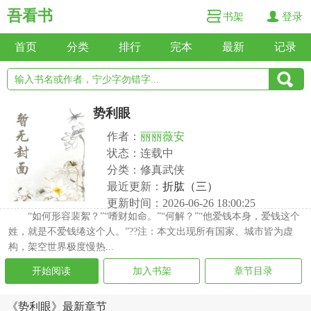
吾看书
书架
登录
首页
分类
排行
完本
最新
记录
势利眼
作者：
丽丽薇安
状态：连载中
分类：修真武侠
最近更新：
折肱（三）
更新时间：2026-06-26 18:00:25
“如何形容裴絮？”“嗜财如命。”“何解？”“他爱钱本身，爱钱这个
姓，就是不爱钱绻这个人。”??注：本文出现所有国家、城市皆为虚
构，架空世界极度慢热...
开始阅读
加入书架
章节目录
《势利眼》最新章节