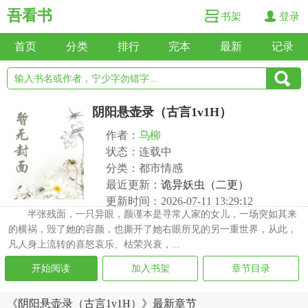
吾看书
书架
登录
首页
分类
排行
完本
最新
记录
阴阳悬壶录（古言1v1H）
作者：
乌柳
状态：连载中
分类：都市情感
最近更新：
诡异妖虫（二更）
更新时间：2026-07-11 13:29:12
半张残面，一只异眼，颜谨本是寻常人家的女儿，一场突如其来
的横祸，毁了她的容颜，也撕开了她右眼所见的另一重世界，从此，
凡人身上流转的喜怒哀乐、枯荣兴衰，...
开始阅读
加入书架
章节目录
《阴阳悬壶录（古言1v1H）》最新章节