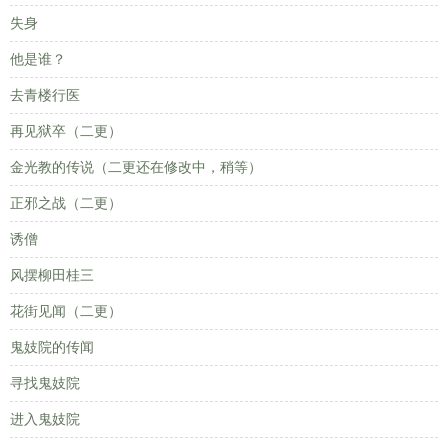
失身
他是谁？
去青楼行医
再见狱卒（二更）
金光教的传说（二更还在修改中，稍等）
正邪之战（二更）
诱僧
风摆柳田桂三
花街见闻（二更）
鬼妓院的传闻
寻找鬼妓院
进入鬼妓院