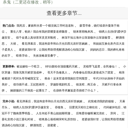
杀鬼（二更还在修改，稍等）
查看更多章节...
、
热门点击:
我死后，爹娘和夫君一个都没疯江寻时连道秋
拨雪寻春，烧灯续昼许曼珠于南
、
、
、
尘
重生八零，爸妈！我自有我的荣耀姜老师魏杳
朝来寒雨晚来风
锦绣人生[快穿]爱伊莎
、
、
、
越安安
假千金遇上真绿茶宋灵灵宋毅然
林深不知云海许云琛裴馥许云琛裴馥雪
醉酒情
、
、
、
思
大祸
看见弹幕后，我送狗皇帝和白月光归西元辰轩苏婉婉
和姐姐互换化兽丹后大皇
、
、
子柔美人
老婆拔我针管，让我给男助理煮醒酒汤程心怡陆沉宴
妈妈的忌日，我的葬礼爸爸
、
、
、
的名字
暗香浮动
失效攻略裴安桑宁
、
、
、
更新榜单:
被迫嫁给一个暗卫
HP白眼给你顶级魔药天赋
灵植带飞蓝星，全民修仙！
小
、
、
、
区穿越：我靠无限天赋登顶成神
苍天不负修真人
内卷修仙后我从废柴成为了团宠
相亲
、
、
被截胡？死对头哥哥喊我宝宝
救命！这末世逼得我疯狂空间囤货
年代1959从病秧子开始的
、
、
、
、
美好
借功德不成，王妃怒画符
穿越影视剧吃瓜
镇龙棺，阎王命
天赋不行拿命来
、
、
、
拼
她驯服的三千疯批一起重生了
在崩铁寻求邂逅是否搞错了什么？
、
、
完本小说:
看见弹幕后，我送狗皇帝和白月光归西元辰轩苏婉婉
此恨难消我奶奶烟烟
天幕
、
、
、
、
尽头
锦绣人生[快穿]爱伊莎越安安
吞噬鱼
旧爱泯灭程衍之柳欣欣
代码被掉包后，销
、
、
、
、
冠不干了魏南晨季明磊
人生何处不青山姐姐顾明澈
后悔爱你穆斯澜沈清欢
异间
江
、
、
晏礼安然小说江晏礼时候
错将真心落梧桐宋时礼苏韵怡
老婆拔我针管，让我给男助理煮醒
、
、
、
酒汤程心怡陆沉宴
醉酒情思
甜蜜蜜