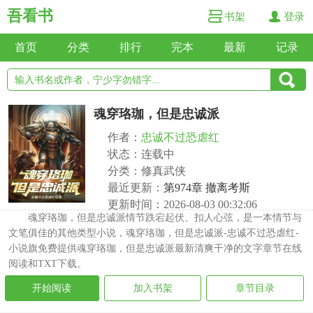
吾看书
书架
登录
首页
分类
排行
完本
最新
记录
魂穿珞珈，但是忠诚派
作者：
忠诚不过恐虐红
状态：连载中
分类：修真武侠
最近更新：
第974章 撤离考斯
更新时间：2026-08-03 00:32:06
魂穿珞珈，但是忠诚派情节跌宕起伏、扣人心弦，是一本情节与
文笔俱佳的其他类型小说，魂穿珞珈，但是忠诚派-忠诚不过恐虐红-
小说旗免费提供魂穿珞珈，但是忠诚派最新清爽干净的文字章节在线
阅读和TXT下载。
开始阅读
加入书架
章节目录