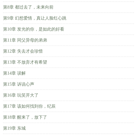
第8章 都过去了，未来向前
第9章 幻想爱情，真让人脸红心跳
第10章 发光的你，是如此的好看
第11章 同父异母的弟弟
第12章 失去才会珍惜
第13章 不放弃才有希望
第14章 误解
第15章 诉说心声
第16章 玩笑开大了
第17章 该如何找到你，纪辰
第18章 醒来了，放下了
第19章 东城