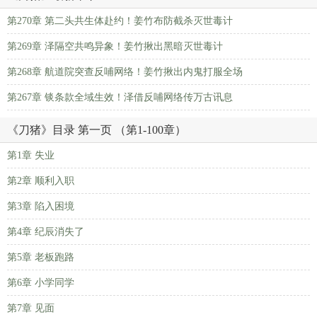
第270章 第二头共生体赴约！姜竹布防截杀灭世毒计
第269章 泽隔空共鸣异象！姜竹揪出黑暗灭世毒计
第268章 航道院突查反哺网络！姜竹揪出内鬼打服全场
第267章 锬条款全域生效！泽借反哺网络传万古讯息
《刀猪》目录 第一页 （第1-100章）
第1章 失业
第2章 顺利入职
第3章 陷入困境
第4章 纪辰消失了
第5章 老板跑路
第6章 小学同学
第7章 见面