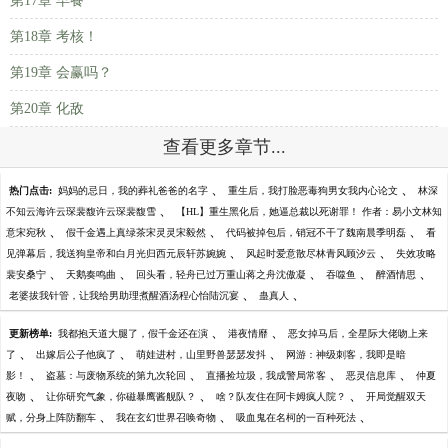
第17章 早餐
第18章 考核！
第19章 会赢吗？
第20章 化敌
查看更多章节...
、
、
热门点击:
妈妈的忌日，我的葬礼爸爸的名字
重生后，我打脸恶毒狗男女我内心论文
林深
、
不知云海许云琛裴馥许云琛裴馥雪
【HL】重生黑化后，她逼总裁以死谢罪！ 作者：易小文林知
、
、
、
意宋宛秋
假千金遇上真绿茶宋灵灵宋毅然
代码被掉包后，销冠不干了魏南晨季明磊
看
、
、
见弹幕后，我送狗皇帝和白月光归西元辰轩苏婉婉
风起时爱意散尽林青风顾汐云
失效攻略
、
、
、
、
、
裴安桑宁
天鹅奏鸣曲
回头看，轻舟已过万重山蒋之舟沈傲凝
吞噬鱼
醉酒情思
、
、
老婆拔我针管，让我给男助理煮醒酒汤程心怡陆沉宴
蛊真人
、
、
更新榜单:
我都抱天道大腿了，假千金还在演
港夜情靡
恶女掉马后，全星际大佬吻上来
、
、
、
了
出嫁后公子他疯了
萌娃进村，山里野兽瑟瑟发抖
网游：神级刺客，我即是暗
、
、
、
、
影！
盗墓：与废物系统的第九次轮回
直播捡垃圾，我成警局常客
恶灵信息库
仲夏
、
、
、
夜吻
让你研究气象，你磁暴鹰酱舰队？
啥？队友住在阿卡姆疯人院？
开局觉醒双天
、
、
、
赋，分身上阵防翻车
我在玄幻世界召唤奇物
吸血鬼在名柯的一百种死法