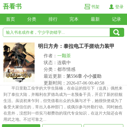
吾看书
书架
登录
首页
分类
排行
完本
最新
记录
明日方舟：泰拉电工手搓动力装甲
作者：
一颗茶
状态：连载中
分类：都市情感
最近更新：
第556章 小小援助
更新时间：2026-07-06 00:40:58
平日里勤工俭学的大学生陈楠，在命运的指引下（迫真）偶然来
到了泰拉大陆，并顺利在罗德岛成为一名预备干员，开启了新的驻舰
生活。虽说初来乍到，但凭借着出众的头脑与才干，她很快便成为了
备受大家信任的，常出入各种部门，或偶尔参与外勤行动。同时她也
在意外，没想到一些实习都费劲的现代专业知识，在这片大陆还会有
用武之地。不过可靠之...