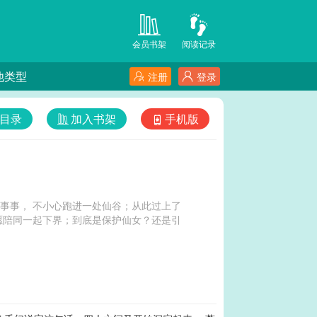
会员书架
阅读记录
他类型
注册
登录
目录
加入书架
手机版
事事， 不小心跑进一处仙谷；从此过上了
愿陪同一起下界；到底是保护仙女？还是引