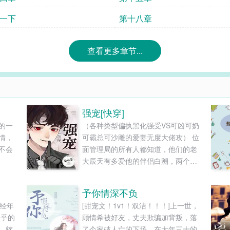
一下
第十八章
查看更多章节...
强宠[快穿]
的一
（各种类型偏执黑化强受VS可凶可奶
情，
可霸总可沙雕的爱妻无度大佬攻） 位
不会
面管理局的所有人都知道，他们的老
大辰天有多爱他的伴侣白溯，两个人
费尽千辛万苦才如愿以偿在一起。 可
蜜月前夕，位面管理局却再次遭袭。
予你情深不负
白溯为了救人被污秽侵染，只能坠入
:经年
[甜宠文！1v1！双洁！！！]上一世，
小世界中穿梭以求自保。 于是辰天只
乎乎的
顾情希被好友，丈夫欺骗加背叛，落
得跟随着白溯，一边守护他，一边收
，软
了个家破人亡的下场。在大年三十的