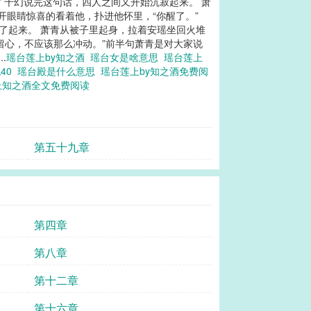
” 千幻说完这句话，四人之间又开始沉寂起来。 萧
开眼睛惊喜的看着他，扑进他怀里，“你醒了。”
问了起来。 萧青从被子里起身，拉着安瑶坐回火堆
留心，不应该那么冲动。”前半句萧青是对大家说
.
瑶台莲上by知之酒
瑶台女是啥意思
瑶台莲上
40
瑶台殿是什么意思
瑶台莲上by知之酒免费阅
上知之酒全文免费阅读
第五十九章
第四章
第八章
第十二章
第十六章