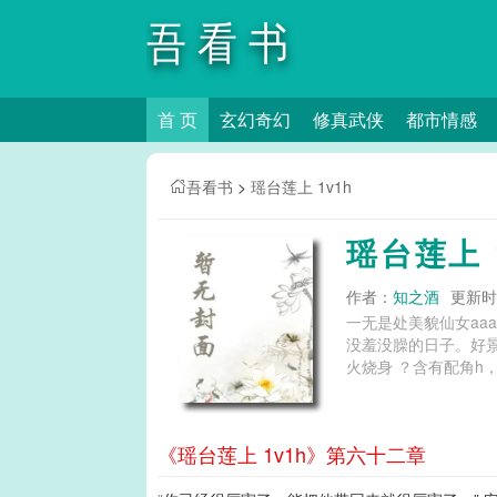
吾看书
首 页
玄幻奇幻
修真武侠
都市情感
吾看书
>
瑶台莲上 1v1h
瑶台莲上 
作者：
知之酒
更新时间
一无是处美貌仙女aa
没羞没臊的日子。好
火烧身 ？含有配角h
《瑶台莲上 1v1h》第六十二章