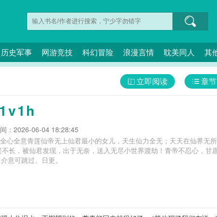
历史军事
网游竞技
科幻冒险
浪漫言情
耽美同人
其
立即阅读
章节
1v1h
：2026-06-04 18:28:45
a全心全意青莲仙帝无上仙君最小的女儿，天生仙力全无；天天在仙界无所
景不长，被仙君发现，出于无奈，送入无尽小世界渡劫！青帝不忍心，甘
，介意可跳过。日更。