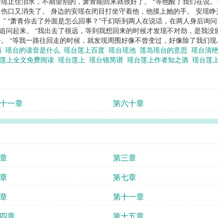
安瑶止住泪水，不期望别的，萧青能回来就很好了。 “等他醒了我们在说。
伤口又消失了。 身边的安瑶在闭目打坐守着他，他摸上她的手。 安瑶睁
吧。” “萧青你去了外面是怎么回事？”千幻听到两人在说话，在两人身后询
也追问起来。 “我出去了很远，等到我想回来的时候才发现不对劲，是我没
 “等我一路往回走的时候，就发现周围好像不曾变过，好像除了我们现..
酒
瑶台的读音是什么
瑶台莲上百度
瑶台瑶池
莲岛瑶台的意思
瑶台清绝
台莲上全文免费阅读
瑶台莲上
瑶台镜简谱
瑶台莲上作者知之酒
瑶台莲
十一章
第六十章
章
第三章
章
第七章
章
第十一章
四章
第十五章