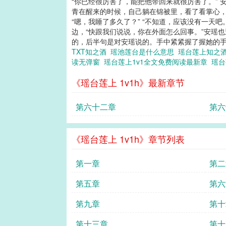
“你已经很厉害了，能把他带回来就很厉害了。” 
青在醒来的时候，自己躺在锦被里，看了看掌心，
“嗯，我睡了多久了？” “不知道，应该没有一天
边，“快跟我们说说，你在外面怎么回事。”安瑶
的，后半句是对安瑶说的。手中紧紧握了握她的手。
TXT知之酒
瑶池莲台是什么意思
瑶台莲上知之
读无弹窗
瑶台莲上1v1全文免费阅读最新章
瑶
《瑶台莲上 1v1h》最新章节
第六十二章
第六
《瑶台莲上 1v1h》章节列表
第一章
第二
第五章
第六
第九章
第十
第十三章
第十