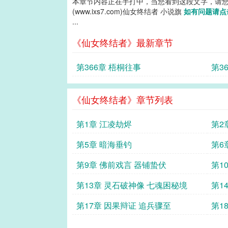
本章节内容正在手打中，当您看到这段文字，请
(www.ixs7.com)仙女终结者 小说旗
如有问题请点
...
《仙女终结者》最新章节
第366章 梧桐往事
第3
《仙女终结者》章节列表
第1章 江凌劫烬
第2
第5章 暗海垂钓
第6
第9章 佛前戏言 器铺蛰伏
第1
第13章 灵石破神像 七魂困秘境
第1
第17章 因果辩证 追兵骤至
第1