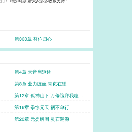
们！ 特殊时刻,请大家多多收藏支持：
第363章 替位归心
第4章 天音启道途
第8章 业力缠丝 青岚在望
定
第12章 孤神山下 万修跪拜我嗑瓜
子
第16章 拳惊元天 祸不单行
第20章 元婴解围 灵石溯源