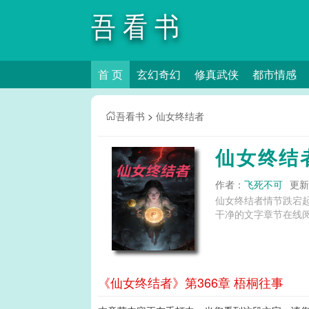
吾看书
首 页
玄幻奇幻
修真武侠
都市情感
吾看书
>
仙女终结者
仙女终结
作者：
飞死不可
更新时
仙女终结者情节跌宕
干净的文字章节在线阅
《仙女终结者》第366章 梧桐往事