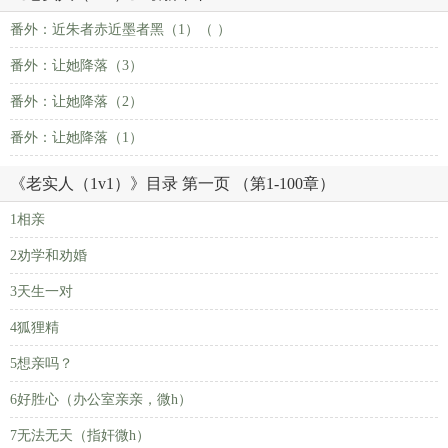
番外：近朱者赤近墨者黑（1）（ ）
番外：让她降落（3）
番外：让她降落（2）
番外：让她降落（1）
《老实人（1v1）》目录 第一页 （第1-100章）
1相亲
2劝学和劝婚
3天生一对
4狐狸精
5想亲吗？
6好胜心（办公室亲亲，微h）
7无法无天（指奸微h）