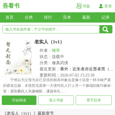
吾看书
书架
登录
首页
分类
排行
完本
最新
记录
老实人（1v1）
作者：
曈帝
状态：连载中
分类：修真武侠
最近更新：
番外：近朱者赤近墨者黑（1）（ ）
更新时间：2026-07-02 15:25:39
宁然以为父母为自己安排的相亲对象会是像小说里一样冷峻严肃
的霸道总裁，未曾想见面第一天便对此人打上另一个极端刻板印象标
签：聂取麟此人风趣幽默，谦逊有礼，...
开始阅读
加入书架
章节目录
《老实人（1v1）》最新章节