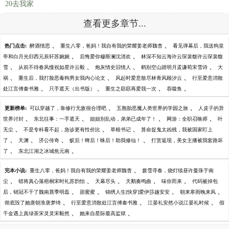
20去我家
查看更多章节...
、
、
热门点击:
醉酒情思
重生八零，爸妈！我自有我的荣耀姜老师魏杳
看见弹幕后，我送狗皇
、
、
帝和白月光归西元辰轩苏婉婉
后悔爱你穆斯澜沈清欢
林深不知云海许云琛裴馥许云琛裴馥
、
、
、
、
雪
从前不待春风慢祝如星许云毅
炮灰情史旧情人
鹤别空山踏明月孟谦荀宋雪诗
大
、
、
、
祸
重生后，我打脸恶毒狗男女我内心论文
风起时爱意散尽林青风顾汐云
行至爱意消散
、
、
、
、
处江言傅秦书雅
只手遮天（出书版）
重生之窈窈再爱我一次
吞噬鱼
、
、
更新榜单:
可以穿越了，靠修行无敌很合理吧
五胞胎恶魔人类世界的学园之旅
人皮子的异
、
、
、
、
世界讨封
东北往事：一手遮天
姐姐别乱动，弟弟已成年了！
网游：全职召唤师
叶
、
、
、
无尘
不是专科看不起，急诊更有性价比
草根书记
算命捉鬼太凶残，我被国家盯上
、
、
、
、
了
天渊
济公传奇
蚁后！蜂后！蛛后！助我修仙！
打赏返现，美女主播被我套路坏
、
、
了
东北江湖之冰城焦元南
、
完本小说:
重生八零，爸妈！我自有我的荣耀姜老师魏杳
拨雪寻春，烧灯续昼许曼珠于南
、
、
、
、
、
尘
错将真心落梧桐宋时礼苏韵怡
天幕尽头
天鹅奏鸣曲
味你而来
代码被掉包
、
、
、
、
后，销冠不干了魏南晨季明磊
甜蜜蜜
锦绣人生[快穿]爱伊莎越安安
朝来寒雨晚来风
、
、
、
彻底毁了她唐朝淮唐梦绮
行至爱意消散处江言傅秦书雅
江晏礼安然小说江晏礼时候
假
、
、
千金遇上真绿茶宋灵灵宋毅然
她来自星际最高监狱