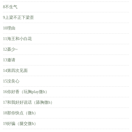
8不生气
9上梁不正下梁歪
10理由
11海王和小白花
12聂少~
13邀请
14第四次见面
15没良心
16你好香（玩胸play微h）
17和我好好说话（舔胸微h）
18那你快点（微h）
19好骗（腿交微h）