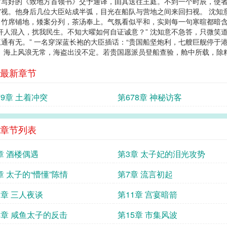
封写好的《致地方首领书》交予通译，由其送往王庭。不到一个时辰，使
视。他身后几位大臣站成半弧，目光在船队与营地之间来回扫视。 沈知
竹席铺地，矮案分列，茶汤奉上。气氛看似平和，实则每一句寒暄都暗含试探
奸人混入，扰我民生。不知大曜如何自证诚意？” 沈知意不急答，只微笑
通有无。” 一名穿深蓝长袍的大臣插话：“贵国船坚炮利，七艘巨舰停于港
。海上风浪无常，海盗出没不定。若贵国愿派员登船查验，舱中所载，除粮秣
最新章节
79章 土着冲突
第678章 神秘访客
章节列表
章 酒楼偶遇
第3章 太子妃的泪光攻势
章 太子的“懵懂”陈情
第7章 流言初起
0章 三人夜谈
第11章 宫宴暗箭
4章 咸鱼太子的反击
第15章 市集风波