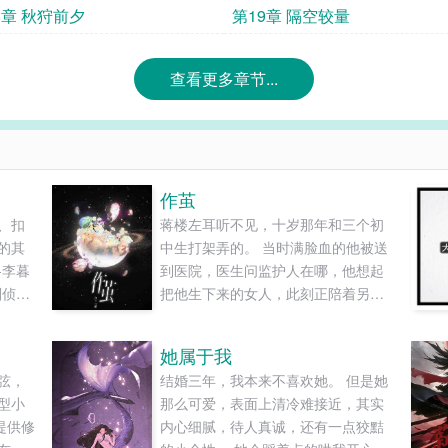
8章 秋狩前夕
第19章 隔空较量
查看更多章节...
作茧
、扣
蒋楼左耳听不见，十岁那年和三个初
的其
中生打架弄的。 当时满脸血的他被送
-李暮
到医院，医生问监护人在哪，他想起
刑侦】
把他生下来的女人，此刻正陪着另一
读和
个小孩上钢琴课。 那个小孩也喊她“妈
妈”。 八年后，蒋楼就读于叙城一中，
她属于我
拿奖学金，学生信息表上父母一栏被
弦，
结婚三年，我本来不喜欢她。 但是她
划斜杠删除。 某天放学后，他看见班
型小
那么可爱，表面上清冷难接近，其实
上新来的转学生被几个小混混堵在路
提供修
内心细腻，待人真诚，还有一点狡黠
边。 转学生被吓得脸色发白，蜷着肩