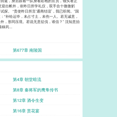
者回返，身后跟着一队身着彩袍的官员，领头者正
意迎出帐外，依昨日所学礼仪，双手合十微微躬
。 “贵使昨日所言‘通商结谊’，我已听闻。”国
道：“补给运毕，未占寸土，未伤一人。若无诚意，
外，形同压境。若说无意征伐，谁信？” 沈知意抬
药...
第677章 南陵国
第4章 朝堂暗流
第8章 秦将军的鹰隼传书
第12章 酒令生变
第16章 赏花宴