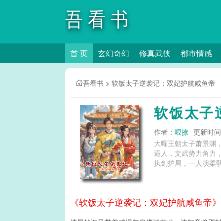
吾看书
首 页
玄幻奇幻
修真武侠
都市情感
吾看书
>
软饭太子逆袭记：双妃护航咸鱼帝
软饭太子
作者：
哏撩
更新时间：2
大曜王朝太子萧景渊
逼人，文武势力角力，
执剑护局，一人演柔弱
《软饭太子逆袭记：双妃护航咸鱼帝》第