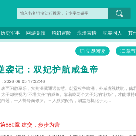
历史军事
网游竞技
科幻冒险
浪漫言情
耽美同人
其
立即阅读
章节
逆袭记：双妃护航咸鱼帝
026-06-05 17:32:46
，表面闲散享乐，实则深藏通透智慧。朝堂权争暗涌，外戚虎视眈眈，储
太子却被视为“不堪大任”的咸鱼。靠着吃两个太子妃的“软饭”，才能维
白莲，一人扮冷面修罗。三人默契配合，朝堂危机化于无...
680章 建交，步步为营