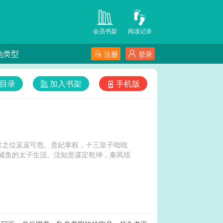
会员书架
阅读记录
他类型
注册
登录
目录
加入书架
手机版
君之位岌岌可危。贵妃掌权，十三皇子咄咄
持咸鱼的太子生活。沈知意谋定乾坤，秦凤瑶