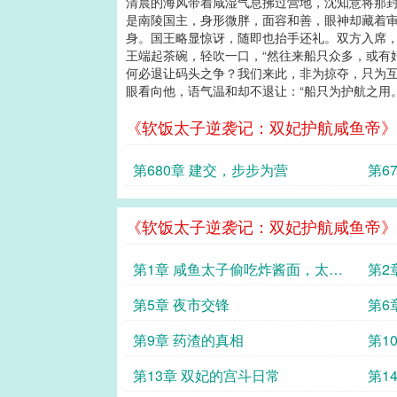
清晨的海风带着咸湿气息拂过营地，沈知意将那
是南陵国主，身形微胖，面容和善，眼神却藏着审
身。国王略显惊讶，随即也抬手还礼。双方入席，
王端起茶碗，轻吹一口，“然往来船只众多，或有
何必退让码头之争？我们来此，非为掠夺，只为互
眼看向他，语气温和却不退让：“船只为护航之用
《软饭太子逆袭记：双妃护航咸鱼帝》
第680章 建交，步步为营
第6
《软饭太子逆袭记：双妃护航咸鱼帝》
第1章 咸鱼太子偷吃炸酱面，太子
第2
妃提剑上门
第5章 夜市交锋
第6
第9章 药渣的真相
第1
第13章 双妃的宫斗日常
第1