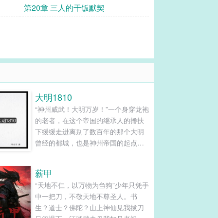
第20章 三人的干饭默契
大明1810
“神州威武！大明万岁！”一个身穿龙袍
的老者，在这个帝国的继承人的搀扶
下缓缓走进离别了数百年的那个大明
曾经的都城，也是神州帝国的起点，
北京城“父皇，你完成了你完成了我们
的梦想，大明回来了”太子说道“云儿，
薪甲
父皇老了，神州的未来就交给你了”老
“天地不仁，以万物为刍狗”少年只凭手
人拍了拍年轻太子的肩膀，头也不回
中一把刀，不敬天地不尊圣人。书
的离开了原来这个老人曾经也是一名
生？道士？佛陀？山上神仙见我拔刀
穿越者，阴差阳错......