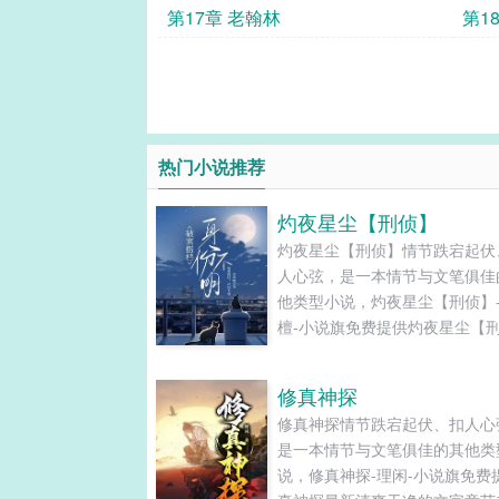
第17章 老翰林
第1
热门小说推荐
灼夜星尘【刑侦】
灼夜星尘【刑侦】情节跌宕起伏
人心弦，是一本情节与文笔俱佳
他类型小说，灼夜星尘【刑侦】
檀-小说旗免费提供灼夜星尘【
最新清爽干净的文字章节在线阅
TXT下载。...
修真神探
修真神探情节跌宕起伏、扣人心
是一本情节与文笔俱佳的其他类
说，修真神探-理闲-小说旗免费